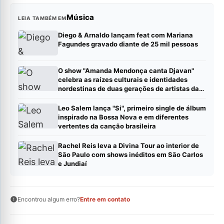
Música
LEIA TAMBÉM EM
Diego & Arnaldo lançam feat com Mariana
Fagundes gravado diante de 25 mil pessoas
O show "Amanda Mendonça canta Djavan"
celebra as raízes culturais e identidades
nordestinas de duas gerações de artistas da
MPB.
Leo Salem lança "Si", primeiro single de álbum
inspirado na Bossa Nova e em diferentes
vertentes da canção brasileira
Rachel Reis leva a Divina Tour ao interior de
São Paulo com shows inéditos em São Carlos
e Jundiaí
Encontrou algum erro?
Entre em contato