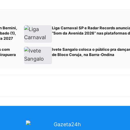
n Bernini,
Liga Carnaval SP e Radar Records anunc
bado (1),
“Som da Avenida 2026” nas plataformas di
ra 2027
s com
Ivete Sangalo coloca o público pra dança
birapuera
de Bloco Coruja, na Barra-Ondina