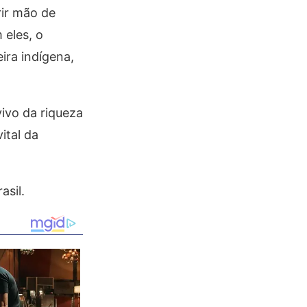
rir mão de
 eles, o
ira indígena,
vivo da riqueza
ital da
asil.