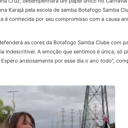
istina Cruz, desempenhará um papel único no Carnaval
gena Karajá pela escola de samba Botafogo Samba Cl
ina é conhecida por seu compromisso com a causa an
 defenderá as cores da Botafogo Samba Clube com pa
a indescritível. A emoção que sentimos é única, só 
 Espero ansiosamente por esse dia o ano todo”, comp