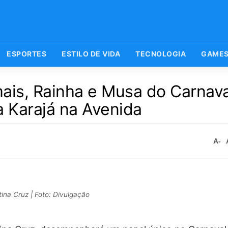
ESPORTES
ESTILO DE VIDA
TECNOLOGIA
GAME
mais, Rainha e Musa do Carnava
a Karajá na Avenida
A-
tina Cruz | Foto: Divulgação