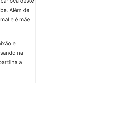
 carioca deste
ube. Além de
imal e é mãe
ixão e
pisando na
artilha a