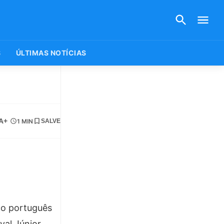
S
ÚLTIMAS NOTÍCIAS
A+
1 MIN
SALVE
ico português
val Júnior.