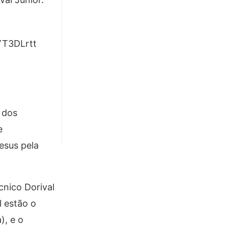
3YT3DLrtt
 dos
e
esus pela
cnico Dorival
l estão o
), e o