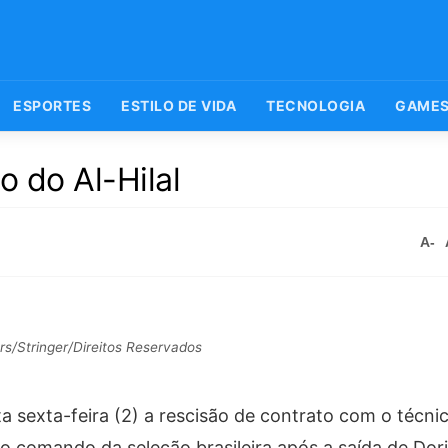
ESPORTES
ESTILO DE VIDA
TECNOLOGIA
GAME
 do Al-Hilal
A-
s/Stringer/Direitos Reservados
ta sexta-feira (2) a rescisão de contrato com o técn
o comando da seleção brasileira após a saída de Dori