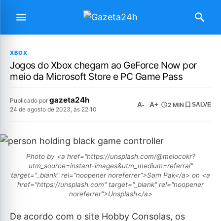
XBOX
Jogos do Xbox chegam ao GeForce Now por
meio da Microsoft Store e PC Game Pass
gazeta24h
Publicado por
A-
A+
2 MIN
SALVE
24 de agosto de 2023, às 22:10
Photo by <a href="https://unsplash.com/@melocokr?
utm_source=instant-images&utm_medium=referral"
target="_blank" rel="noopener noreferrer">Sam Pak</a> on <a
href="https://unsplash.com" target="_blank" rel="noopener
noreferrer">Unsplash</a>
De acordo com o site Hobby Consolas, os