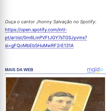
Ouça o cantor Jhonny Salvação no Spotify:
https://open.spotify.com/intl-
pt/artist/0m6LmPVFtJGY7sTGSJyvms?
si=gFQoMbEbSHuMwRF2rE131A