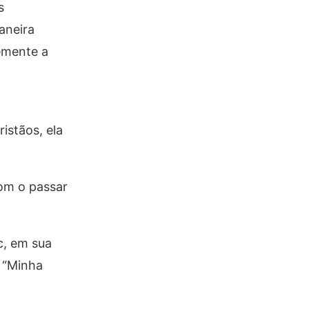
s
aneira
emente a
istãos, ela
com o passar
c, em sua
 “Minha