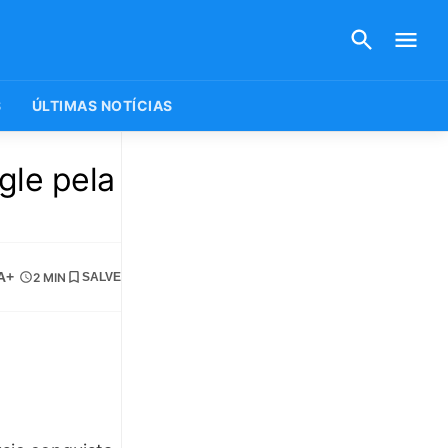
S
ÚLTIMAS NOTÍCIAS
gle pela
A+
2 MIN
SALVE