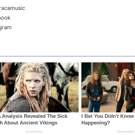
racamusic
book
agram