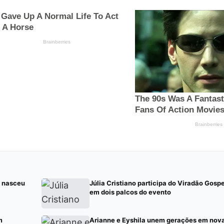
e nasceu
Júlia Cristiano participa do Viradão Gospe
em dois palcos do evento
m
Arianne e Eyshila unem gerações em nov