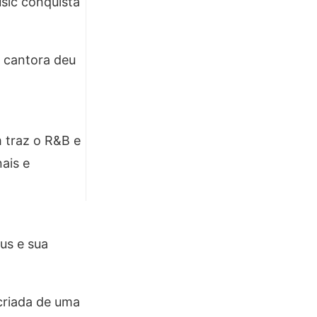
usic conquista
a cantora deu
 traz o R&B e
ais e
us e sua
criada de uma