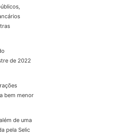
úblicos,
ancários
tras
do
stre de 2022
erações
eja bem menor
 além de uma
a pela Selic