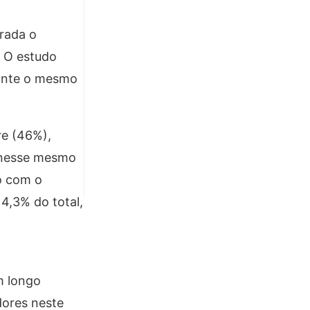
rada o
. O estudo
 ante o mesmo
re (46%),
, nesse mesmo
do com o
4,3% do total,
m longo
dores neste