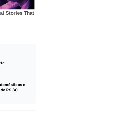
ete
odomésticos e
r de R$ 30