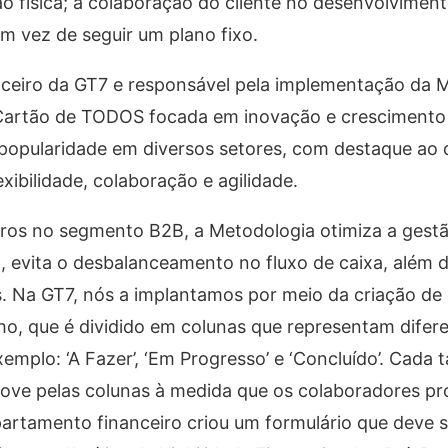
 física; a colaboração do cliente no desenvolvimen
m vez de seguir um plano fixo.
nceiro da GT7 e responsável pela implementação da 
Cartão de TODOS focada em inovação e crescimento
 popularidade em diversos setores, com destaque ao 
xibilidade, colaboração e agilidade.
ros no segmento B2B, a Metodologia otimiza a gest
 evita o desbalanceamento no fluxo de caixa, além 
s. Na GT7, nós a implantamos por meio da criação d
lho, que é dividido em colunas que representam difer
mplo: ‘A Fazer’, ‘Em Progresso’ e ‘Concluído’. Cada t
move pelas colunas à medida que os colaboradores p
partamento financeiro criou um formulário que deve 