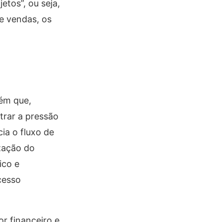
etos”, ou seja,
e vendas, os
bém que,
trar a pressão
ia o fluxo de
zação do
ico e
cesso
r financeiro e