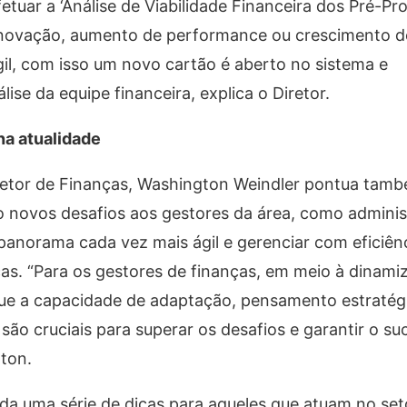
uar a ‘Análise de Viabilidade Financeira dos Pré-Proj
 inovação, aumento de performance ou crescimento d
il, com isso um novo cartão é aberto no sistema e
se da equipe financeira, explica o Diretor.
na atualidade
setor de Finanças, Washington Weindler pontua tam
 novos desafios aos gestores da área, como adminis
anorama cada vez mais ágil e gerenciar com eficiênc
as. “Para os gestores de finanças, em meio à dinami
que a capacidade de adaptação, pensamento estratég
são cruciais para superar os desafios e garantir o su
gton.
da uma série de dicas para aqueles que atuam no seto