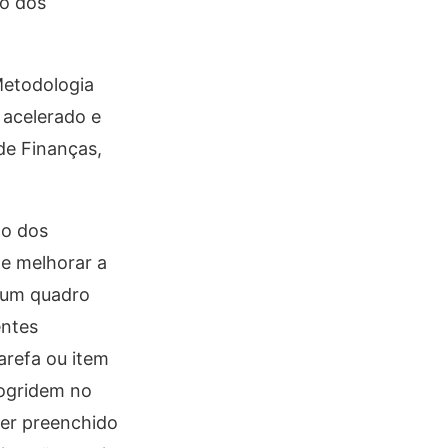
to dos
Metodologia
 acelerado e
de Finanças,
ão dos
de melhorar a
e um quadro
entes
arefa ou item
rogridem no
ser preenchido