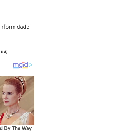
onformidade
as;