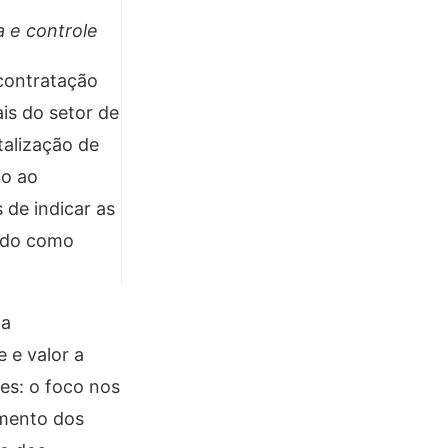
a e controle
 contratação
is do setor de
talização de
to ao
de indicar as
cido como
 a
 e valor a
es: o foco nos
amento dos