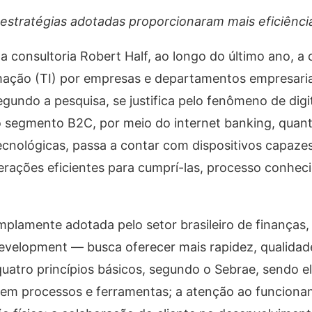
 estratégias adotadas proporcionaram mais eficiênci
 consultoria Robert Half, ao longo do último ano, a
rmação (TI) por empresas e departamentos empresaria
undo a pesquisa, se justifica pelo fenômeno de digi
ao segmento B2C, por meio do internet banking, quan
nológicas, passa a contar com dispositivos capazes 
ações eficientes para cumprí-las, processo conhe
plamente adotada pelo setor brasileiro de finanças,
evelopment — busca oferecer mais rapidez, qualidade
quatro princípios básicos, segundo o Sebrae, sendo el
e em processos e ferramentas; a atenção ao funcion