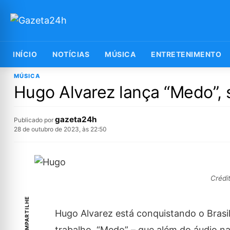
INÍCIO
NOTÍCIAS
MÚSICA
ENTRETENIMENTO
MÚSICA
Hugo Alvarez lança “Medo”, 
gazeta24h
Publicado por
28 de outubro de 2023, às 22:50
Crédi
COMPARTILHE
Hugo Alvarez está conquistando o Brasil
trabalho, “Medo” – que além do áudio na