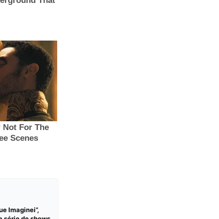
ue Imaginei”,
a série de shows