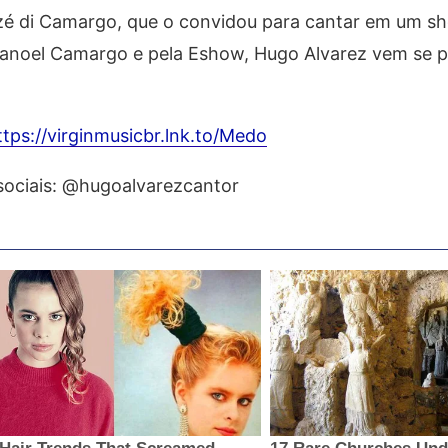
zé di Camargo, que o convidou para cantar em um 
manoel Camargo e pela Eshow, Hugo Alvarez vem se 
ttps://virginmusicbr.lnk.to/Medo
sociais: @hugoalvarezcantor