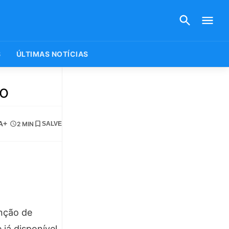
S
ÚLTIMAS NOTÍCIAS
ho
A+
2 MIN
SALVE
anção de
já disponível