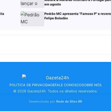
em agosto
ila
Pedrão MC apresenta "Famoso P" e revere
Felipe Boladão
POLÍTICA DE PRIVACIDADE
FALE CONOSCO
SOBRE NÓS
© 2026 Gazeta24h. Todos os direitos reservados.
Desenvolvido por
Rede de Sites BR