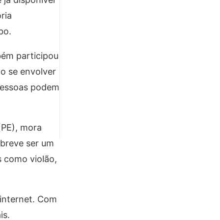
ria
bo.
bém participou
o se envolver
 pessoas podem
(PE), mora
 breve ser um
s como violão,
internet. Com
is.