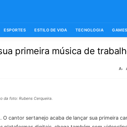
ESPORTES
ESTILO DE VIDA
TECNOLOGIA
GAME
sua primeira música de trabal
A-
to da foto: Rubens Cerqueira.
. O cantor sertanejo acaba de lançar sua primeira c
s plataformas digitais, chega também com videoclipe 