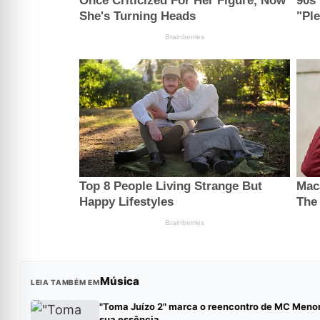
Música
LEIA TAMBÉM EM
"Toma Juízo 2" marca o reencontro de MC Men
sua essência