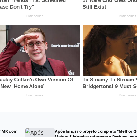
or MR com
Após lançar o projeto completo “Melhor Q
Maiara & Maraisa retornam a Portugal par