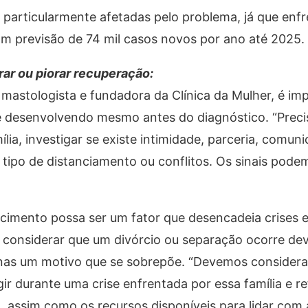
 particularmente afetadas pelo problema, já que en
m previsão de 74 mil casos novos por ano até 2025.
ar ou piorar recuperação:
mastologista e fundadora da Clínica da Mulher, é im
e desenvolvendo mesmo antes do diagnóstico. “Prec
ia, investigar se existe intimidade, parceria, comun
tipo de distanciamento ou conflitos. Os sinais podem
cimento possa ser um fator que desencadeia crises 
 considerar que um divórcio ou separação ocorre dev
nas um motivo que se sobrepõe. “Devemos considera
ir durante uma crise enfrentada por essa família e ref
, assim como os recursos disponíveis para lidar com 