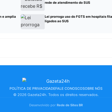
rede de atendimento do SUS
m e amplia
Lei prorroga uso do FGTS em hospitais fil
ligados ao SUS
POLÍTICA DE PRIVACIDADE
FALE CONOSCO
SOBRE NÓS
© 2026 Gazeta24h. Todos os direitos reservados.
Desenvolvido por
Rede de Sites BR