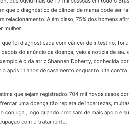
on, que ouviu mais de 1,7 mil pessoas em todo o Brasi
m que o diagnóstico de câncer de mama pode ser fa
 um relacionamento. Além disso, 75% dos homens afi
r mulher.
, que foi diagnosticada com câncer de intestino, foi
depois do anúncio da doença, veio a notícia de seu 
exemplo é o da atriz Shannen Doherty, conhecida por
rcio após 11 anos de casamento enquanto luta contra
stima que sejam registrados 704 mil novos casos por
rentar uma doença tão repleta de incertezas, muita
o conjugal, logo quando precisam de mais apoio e su
ocupação com o tratamento.