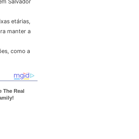
 em Salvador
xas etárias,
ara manter a
ões, como a