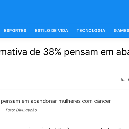
ESPORTES
ESTILO DE VIDA
TECNOLOGIA
GAME
timativa de 38% pensam em ab
A-
Foto: Divulgação