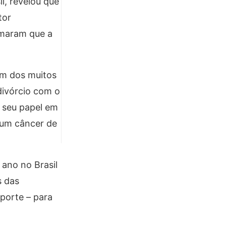
l, revelou que
tor
rmaram que a
 um dos muitos
divórcio com o
 seu papel em
 um câncer de
 ano no Brasil
s das
porte – para