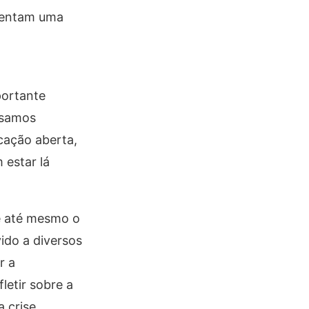
frentam uma
portante
isamos
icação aberta,
 estar lá
e até mesmo o
ido a diversos
r a
letir sobre a
a crise