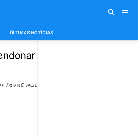
S
ÚLTIMAS NOTÍCIAS
andonar
A+
3 MIN
SALVE