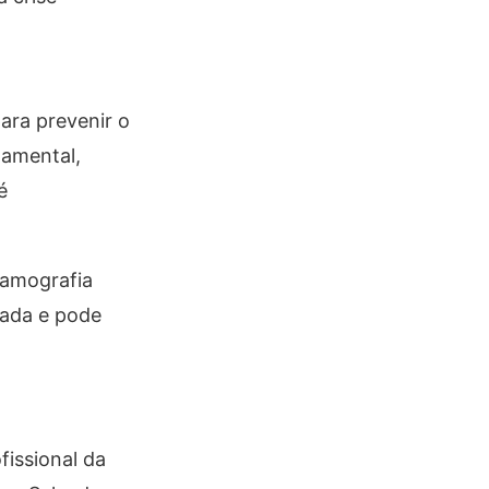
ara prevenir o
damental,
é
 mamografia
dada e pode
fissional da