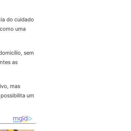
cia do cuidado
e como uma
omicílio, sem
ntes as
ivo, mas
ossibilita um