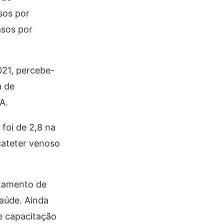
sos por
asos por
021, percebe-
a de
A.
foi de 2,8 na
cateter venoso
atamento de
saúde. Ainda
e capacitação