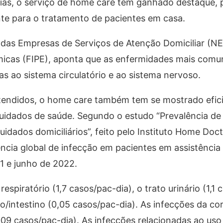
gias, o serviço de home care tem ganhado destaque, 
nte para o tratamento de pacientes em casa.
as Empresas de Serviços de Atenção Domiciliar (NEA
micas (FIPE), aponta que as enfermidades mais comu
as ao sistema circulatório e ao sistema nervoso.
atendidos, o home care também tem se mostrado efic
uidados de saúde. Segundo o estudo “Prevalência de
idados domiciliários”, feito pelo Instituto Home Doc
ncia global de infecção em pacientes em assistência d
21 e junho de 2022.
spiratório (1,7 casos/pac-dia), o trato urinário (1,1 
o/intestino (0,05 casos/pac-dia). As infecções da co
09 casos/pac-dia). As infecções relacionadas ao uso