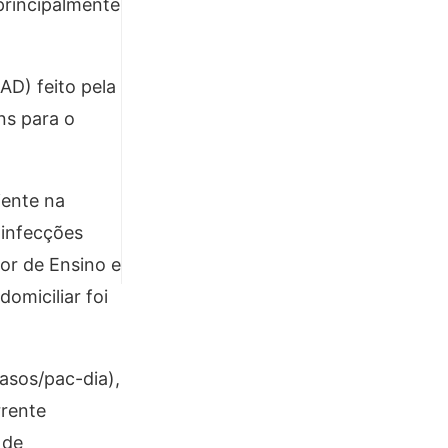
principalmente
D) feito pela
ns para o
iente na
 infecções
tor de Ensino e
omiciliar foi
casos/pac-dia),
rrente
 de