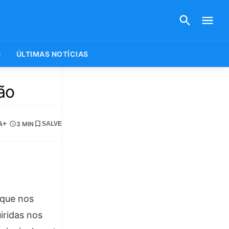
S
ÚLTIMAS NOTÍCIAS
ão
A+
3 MIN
SALVE
 que nos
iridas nos