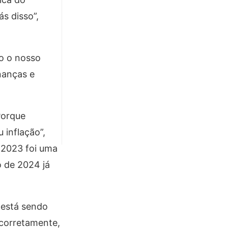
s disso”,
o o nosso
nanças e
Porque
 inflação”,
m 2023 foi uma
o de 2024 já
 está sendo
 corretamente,