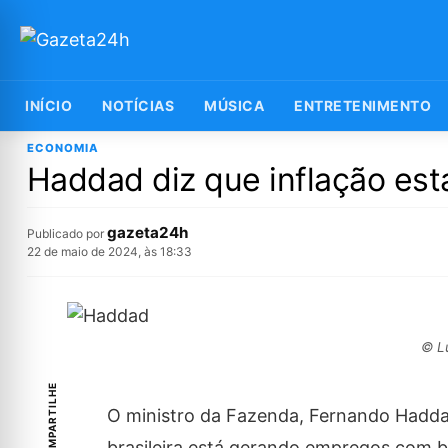
INÍCIO
NOTÍCIAS
MÚSICA
ENTRETENIMENTO
ECONOMIA
Haddad diz que inflação est
gazeta24h
Publicado por
22 de maio de 2024, às 18:33
© Lu
COMPARTILHE
O ministro da Fazenda, Fernando Haddad,
brasileira está gerando empregos com ba