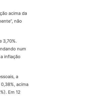
ação acima da
mente”, não
e 3,70%.
s andando num
a inflação
ssoais, a
a 0,38%, acima
1%). Em 12