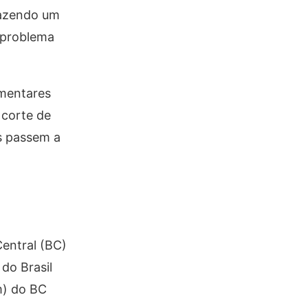
fazendo um
o problema
amentares
 corte de
os passem a
Central (BC)
 do Brasil
m) do BC