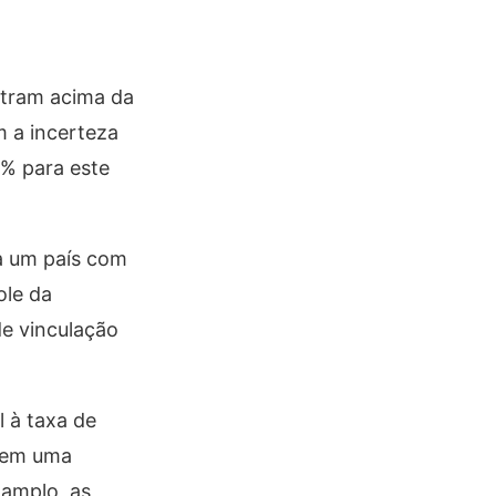
ontram acima da
m a incerteza
3% para este
a um país com
ole da
e vinculação
l à taxa de
 Tem uma
 amplo, as