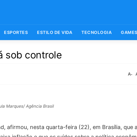
ESPORTES
ESTILO DE VIDA
TECNOLOGIA
GAME
á sob controle
A-
la Marques/ Agência Brasil
 afirmou, nesta quarta-feira (22), em Brasília, que
ixa inflação e que os ruídos sobre a política econôm