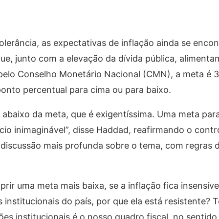
tolerância, as expectativas de inflação ainda se enc
ue, junto com a elevação da dívida pública, alimenta
pelo Conselho Monetário Nacional (CMN), a meta é 
 ponto percentual para cima ou para baixo.
o abaixo da meta, que é exigentíssima. Uma meta par
io inimaginável”, disse Haddad, reafirmando o contr
discussão mais profunda sobre o tema, com regras d
prir uma meta mais baixa, se a inflação fica insensíve
 institucionais do país, por que ela está resistente?
es institucionais é o nosso quadro fiscal, no sentido