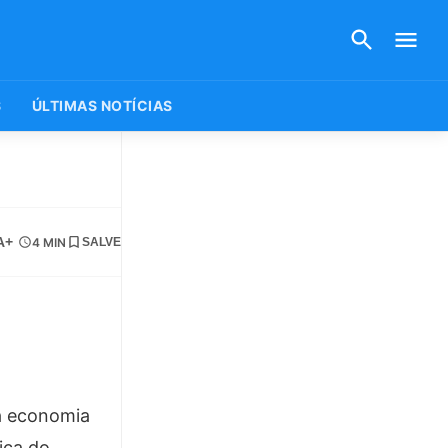
S
ÚLTIMAS NOTÍCIAS
A+
4 MIN
SALVE
 a economia
ica do