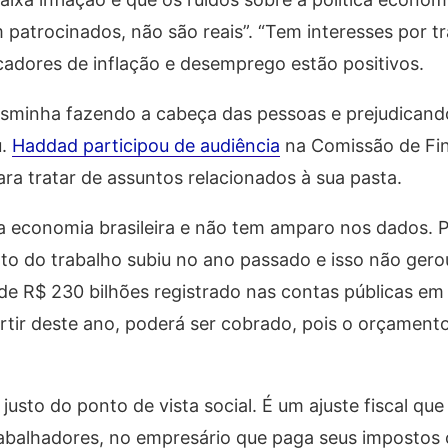
atrocinados, não são reais”. “Tem interesses por trá
icadores de inflação e desemprego estão positivos.
asminha fazendo a cabeça das pessoas e prejudicand
u.
Haddad participou de audiência
na Comissão de Fi
a tratar de assuntos relacionados à sua pasta.
a economia brasileira e não tem amparo nos dados. 
o do trabalho subiu no ano passado e isso não gerou
 de R$ 230 bilhões registrado nas contas públicas e
rtir deste ano, poderá ser cobrado, pois o orçament
sto do ponto de vista social. É um ajuste fiscal que
trabalhadores, no empresário que paga seus impostos