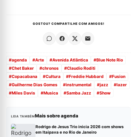
GOSTOU? COMPARTILHE COM AMIGOS!
#
agenda
#
Arte
#
Avenida Atlântica
#
Blue Note Rio
#
Chet Baker
#
chronos
#
Claudio Roditi
#
Copacabana
#
Cultura
#
Freddie Hubbard
#
Fusion
#
Guilherme Dias Gomes
#
instrumental
#
jazz
#
lazer
#
Miles Davis
#
Musica
#
Samba Jazz
#
Show
Mais sobre agenda
LEIA TAMBÉM
Rodrigo de Jesus Trio inicia 2026 com shows
em Itaipava e no Rio de Janeiro