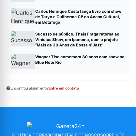
Carlos Henrique Costa lança livro com show
de Taryn e Guilherme Gê no Acaso Cultural,
em Botafogo
Sucesso de público, Thaís Fraga retorna ao
Vinicius Show, em Ipanema, com o projeto
“Mais de 30 Anos de Bossa n’ Jazz”
Wagner Tiso comemora 80 anos com show no
Blue Note Rio
Encontrou algum erro?
Entre em contato
POLÍTICA DE PRIVACIDADE
FALE CONOSCO
SOBRE NÓS