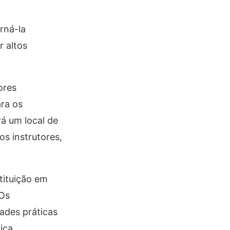
rná-la
r altos
ores
ara os
á um local de
s instrutores,
tituição em
 Os
ades práticas
ica.