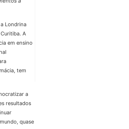
mentos a
 a Londrina
Curitiba. A
ncia em ensino
nal
ara
rmácia, tem
ocratizar a
es resultados
inuar
 mundo, quase