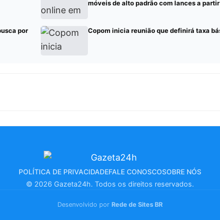
móveis de alto padrão com lances a parti
busca por
Copom inicia reunião que definirá taxa bá
POLÍTICA DE PRIVACIDADE
FALE CONOSCO
SOBRE NÓS
© 2026 Gazeta24h. Todos os direitos reservados.
Desenvolvido por
Rede de Sites BR