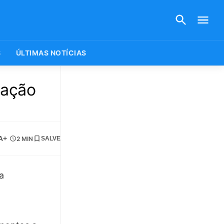
S
ÚLTIMAS NOTÍCIAS
zação
A+
2 MIN
SALVE