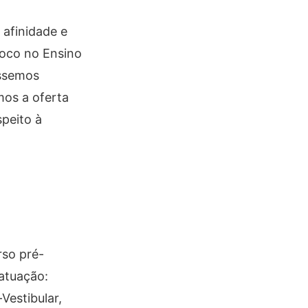
 afinidade e
foco no Ensino
éssemos
mos a oferta
speito à
rso pré-
 atuação:
Vestibular,