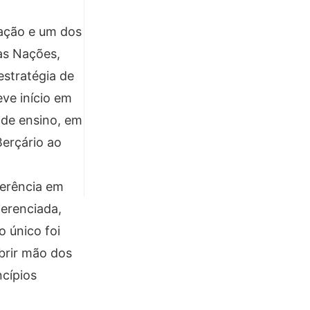
ação e um dos
as Nações,
estratégia de
eve início em
 de ensino, em
Berçário ao
ferência em
ferenciada,
 único foi
brir mão dos
ncípios