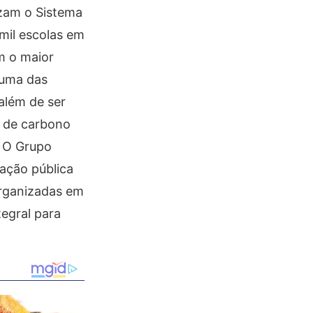
izam o Sistema
mil escolas em
m o maior
 uma das
 além de ser
s de carbono
. O Grupo
cação pública
organizadas em
egral para