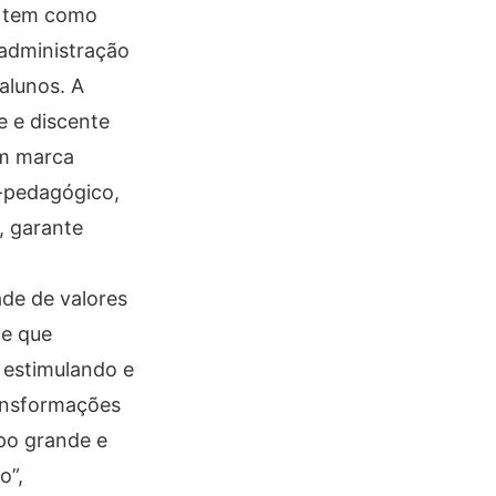
o tem como
 administração
alunos. A
e e discente
om marca
-pedagógico,
, garante
ade de valores
de que
 estimulando e
ransformações
po grande e
o”,