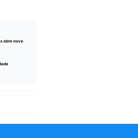
nx abre nova
idade