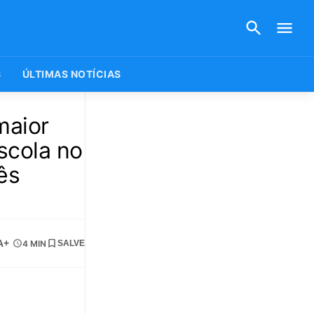
S
ÚLTIMAS NOTÍCIAS
maior
scola no
ês
A+
4 MIN
SALVE