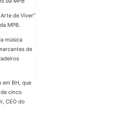
nes da MPB
Arte de Viver”
 da MPB.
da música
 marcantes de
dadeiros
se em BH, que
 de cinco
Jr, CEO do