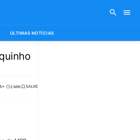
S
ÚLTIMAS NOTÍCIAS
oquinho
A+
2 MIN
SALVE