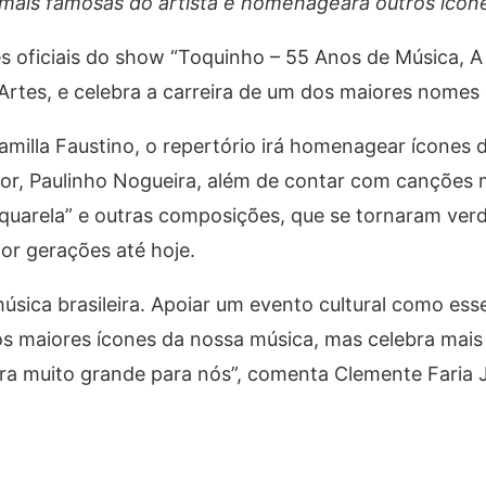
mais famosas do artista e homenageará outros íco
oficiais do show “Toquinho – 55 Anos de Música, A 
Artes, e celebra a carreira de um dos maiores nomes
milla Faustino, o repertório irá homenagear ícones 
Jor, Paulinho Nogueira, além de contar com canções
Aquarela” e outras composições, que se tornaram ver
or gerações até hoje.
úsica brasileira. Apoiar um evento cultural como es
os maiores ícones da nossa música, mas celebra mais
nra muito grande para nós”, comenta Clemente Faria 