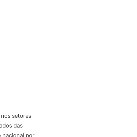
 nos setores
tados das
o nacional por