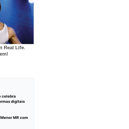
e celebra
rmas digitais
C Menor MR com