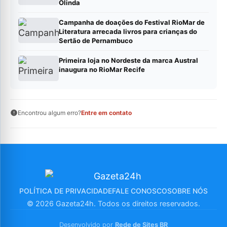
Olinda
Campanha de doações do Festival RioMar de
Literatura arrecada livros para crianças do
Sertão de Pernambuco
Primeira loja no Nordeste da marca Austral
inaugura no RioMar Recife
Encontrou algum erro?
Entre em contato
POLÍTICA DE PRIVACIDADE
FALE CONOSCO
SOBRE NÓS
© 2026 Gazeta24h. Todos os direitos reservados.
Desenvolvido por
Rede de Sites BR