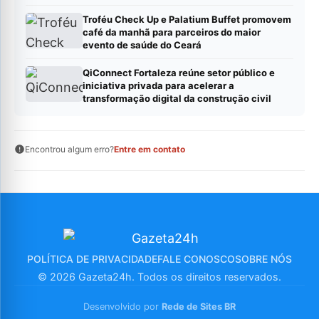
Troféu Check Up e Palatium Buffet promovem
café da manhã para parceiros do maior
evento de saúde do Ceará
QiConnect Fortaleza reúne setor público e
iniciativa privada para acelerar a
transformação digital da construção civil
Encontrou algum erro?
Entre em contato
POLÍTICA DE PRIVACIDADE
FALE CONOSCO
SOBRE NÓS
© 2026 Gazeta24h. Todos os direitos reservados.
Desenvolvido por
Rede de Sites BR