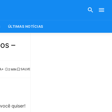
S
ÚLTIMAS NOTÍCIAS
os –
A+
2 MIN
SALVE
você quiser!