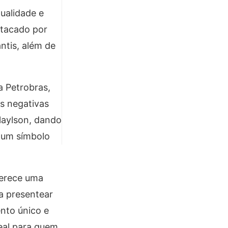
qualidade e
stacado por
ntis, além de
a Petrobras,
s negativas
Glaylson, dando
 um símbolo
ferece uma
ra presentear
nto único e
deal para quem