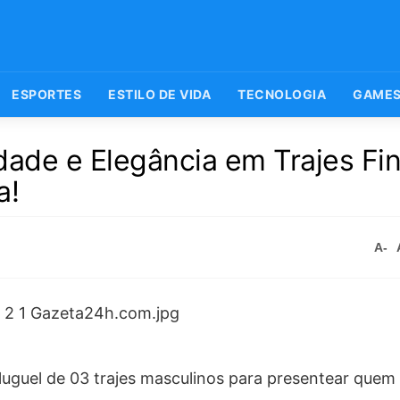
ESPORTES
ESTILO DE VIDA
TECNOLOGIA
GAME
dade e Elegância em Trajes Fin
a!
A-
luguel de 03 trajes masculinos para presentear quem 