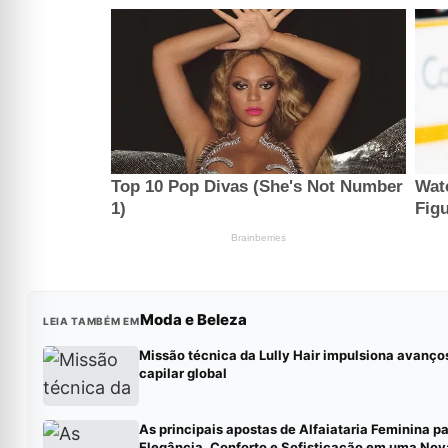
Moda e Beleza
LEIA TAMBÉM EM
Missão técnica da Lully Hair impulsiona avanços
capilar global
As principais apostas de Alfaiataria Feminina p
Elegância, Conforto e Sofisticação em uma Nov