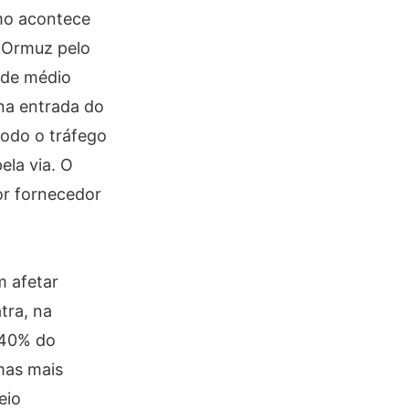
omo acontece
e Ormuz pelo
 de médio
 na entrada do
Todo o tráfego
ela via. O
or fornecedor
m afetar
tra, na
e 40% do
mas mais
eio