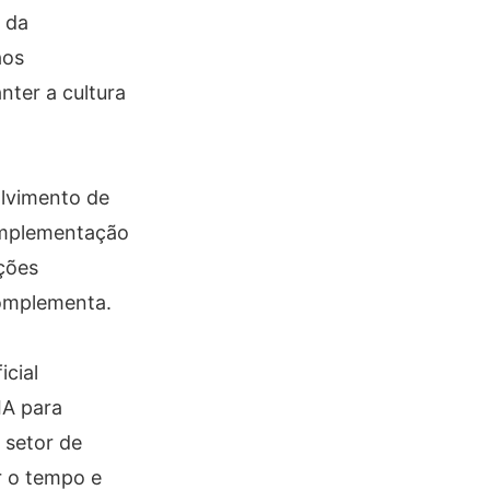
l da
aos
nter a cultura
olvimento de
 implementação
ções
complementa.
icial
IA para
 setor de
r o tempo e