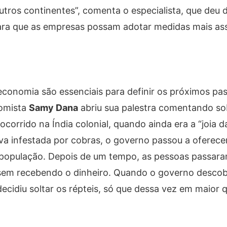
tros continentes”, comenta o especialista, que deu 
 para que as empresas possam adotar medidas mais ass
economia são essenciais para definir os próximos pa
nomista
Samy Dana
abriu sua palestra comentando sob
corrido na Índia colonial, quando ainda era a “joia d
ava infestada por cobras, o governo passou a oferec
população. Depois de um tempo, as pessoas passaram
ssem recebendo o dinheiro. Quando o governo descob
cidiu soltar os répteis, só que dessa vez em maior 