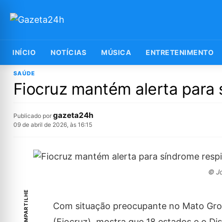
INÍCIO
NOTÍCIAS
MÚSICA
ENTRETENIMENTO
SAÚDE
Fiocruz mantém alerta para 
gazeta24h
Publicado por
09 de abril de 2026, às 16:15
© Jo
COMPARTILHE
Com situação preocupante no Mato Gr
(Fiocruz), mostra que 18 estados e o Dis