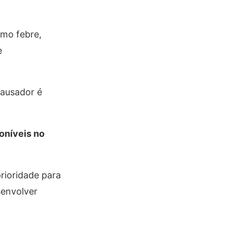
omo febre,
e
causador é
oníveis no
rioridade para
senvolver