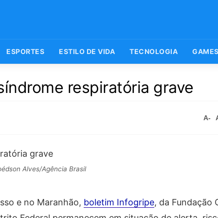
ESPORTES
ESTILO DE VIDA
TECNOLOGIA
GAME
síndrome respiratória grave
A-
édson Alves/Agência Brasil
osso e no Maranhão,
boletim Infogripe
, da Fundação 
trito Federal permanecem em situação de alerta, risco