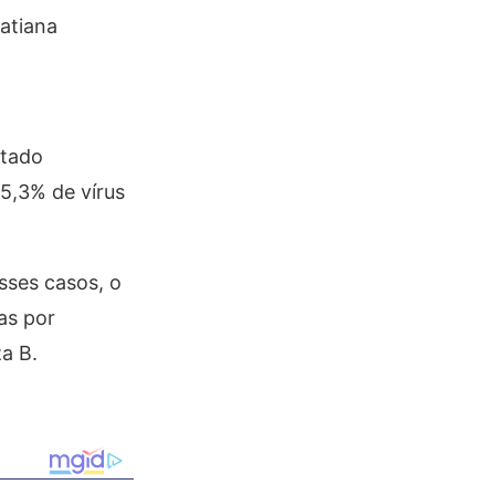
Tatiana
ltado
15,3% de vírus
ses casos, o
as por
za B.