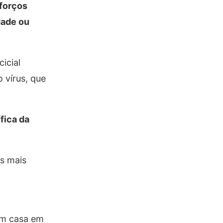
eforços
dade ou
icial
 vírus, que
fica da
.
s mais
em casa em