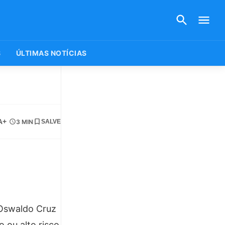
S
ÚLTIMAS NOTÍCIAS
A+
3 MIN
SALVE
Oswaldo Cruz
 ou alto risco