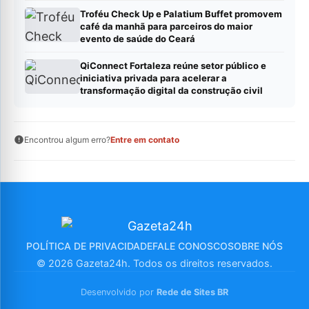
Troféu Check Up e Palatium Buffet promovem
café da manhã para parceiros do maior
evento de saúde do Ceará
QiConnect Fortaleza reúne setor público e
iniciativa privada para acelerar a
transformação digital da construção civil
Encontrou algum erro?
Entre em contato
POLÍTICA DE PRIVACIDADE
FALE CONOSCO
SOBRE NÓS
© 2026 Gazeta24h. Todos os direitos reservados.
Desenvolvido por
Rede de Sites BR