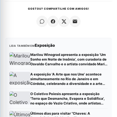
GOSTOU? COMPARTILHE COM AMIGOS!
Exposição
LEIA TAMBÉM EM
Marilou Winograd apresenta a exposição 'Um
Sonho em Noite de Insônia', com curadoria de
Osvaldo Carvalho e o artista convidado Mario
Camargo, no Centro Cultural Correios RJ
A exposição 'A Arte que nos Une' acontece
simultaneamente no Rio de Janeiro e em
Córdoba, celebrando a diversidade e a arte
contemporânea latino-americana Leia mais
em: https://gazeta24h.com/collab/?
O Coletivo Poíesis apresenta a exposição
status=published (Publique sua pauta –
'Terra que Desmancha, Evapora e Solidifica',
Gazeta24h)
no espaço do Vazio Criativo, onde artistas
visuais trazem manifestos visuais criados em
duplas.
Últimos dias para visitar “Chaves: A