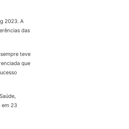
ng 2023. A
ferências das
 sempre teve
renciada que
sucesso
 Saúde,
s em 23