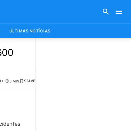
S
ÚLTIMAS NOTÍCIAS
600
A+
3 MIN
SALVE
cidentes