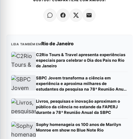
GOSTOU? COMPARTILHE COM AMIGOS!
Rio de Janeiro
LEIA TAMBÉM EM
C2Rio Tours & Travel apresenta experiências
especiais para celebrar o Dia dos Pais no Rio
de Janeiro
SBPC Jovem transforma a ciência em
experiência e aproxima milhares de
estudantes da pesquisa na 78ª Reunião Anual
da SBPC
Livros, pesquisas e inovação aproximam o
público da ciência no estande da FAPERJ
durante a 78ª Reunião Anual da SBPC
Sophy homenageia os 100 anos de Marilyn
Monroe em show no Blue Note Rio