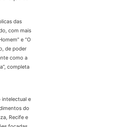
licas das
ndo, com mais
o Homem” e “O
o, de poder
ente como a
a”, completa
intelectual e
ndimentos do
za, Recife e
ções focadas