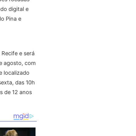
o digital e
o Pina e
Recife e será
de agosto, com
e localizado
sexta, das 10h
es de 12 anos