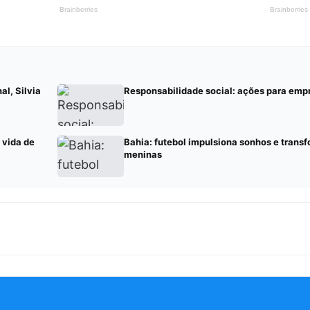
al, Silvia
Responsabilidade social: ações para emp
 vida de
Bahia: futebol impulsiona sonhos e transf
meninas