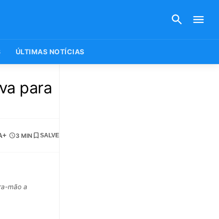
S
ÚLTIMAS NOTÍCIAS
va para
A+
3 MIN
SALVE
ira-mão a