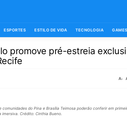
ESPORTES
ESTILO DE VIDA
TECNOLOGIA
GAME
o promove pré-estreia exclusi
Recife
A-
 comunidades do Pina e Brasília Teimosa poderão conferir em prime
a imersiva. Crédito: Cinthia Bueno.