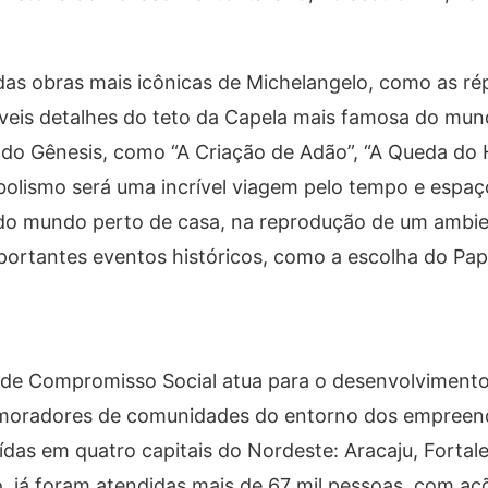
das obras mais icônicas de Michelangelo, como as rép
críveis detalhes do teto da Capela mais famosa do mu
ro do Gênesis, como “A Criação de Adão”, “A Queda d
imbolismo será uma incrível viagem pelo tempo e espaç
do mundo perto de casa, na reprodução de um ambi
mportantes eventos históricos, como a escolha do Pap
de Compromisso Social atua para o desenvolvimento 
s, moradores de comunidades do entorno dos empree
das em quatro capitais do Nordeste: Aracaju, Fortale
o, já foram atendidas mais de 67 mil pessoas, com a