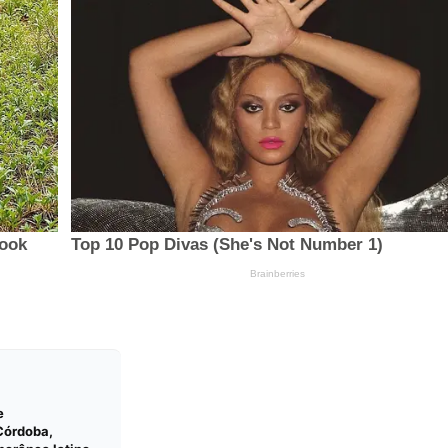
e
Córdoba,