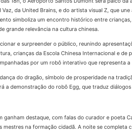
 das 18h, o Aeroporto Santos Dumont será palco da a
Vaz, da United Brains, e do artista visual Z, que une 
nto simboliza um encontro histórico entre crianças, 
e grande relevância na cultura chinesa.
onar e surpreender o público, reunindo apresentaçõe
tura, crianças da Escola Chinesa Internacional e de
ompanhadas por um robô interativo que representa a pr
 dança do dragão, símbolo de prosperidade na tradiç
erá a demonstração do robô Egg, que traduz diálogo
 ganham destaque, com falas do curador e poeta Car
 mestres na formação cidadã. A noite se completa co