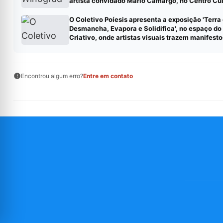
artista convidado Mario Camargo, no Centro Cul
Correios RJ
O Coletivo Poíesis apresenta a exposição 'Terra
Desmancha, Evapora e Solidifica', no espaço do
Criativo, onde artistas visuais trazem manifesto
criados em duplas.
Encontrou algum erro?
Entre em contato