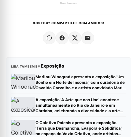
GOSTOU? COMPARTILHE COM AMIGOS!
Exposição
LEIA TAMBÉM EM
Marilou Winograd apresenta a exposição 'Um
Sonho em Noite de Insônia', com curadoria de
Osvaldo Carvalho e o artista convidado Mario
Camargo, no Centro Cultural Correios RJ
A exposição 'A Arte que nos Une' acontece
simultaneamente no Rio de Janeiro e em
Córdoba, celebrando a diversidade e a arte
contemporânea latino-americana Leia mais
em: https://gazeta24h.com/collab/?
O Coletivo Poíesis apresenta a exposição
status=published (Publique sua pauta –
'Terra que Desmancha, Evapora e Solidifica',
Gazeta24h)
no espaço do Vazio Criativo, onde artistas