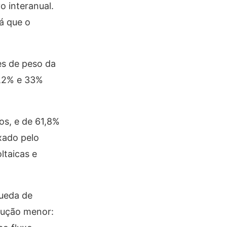
 interanual.
á que o
es de peso da
4,2% e 33%
os, e de 61,8%
xado pelo
ltaicas e
queda de
dução menor: