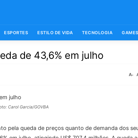
ESPORTES
ESTILO DE VIDA
TECNOLOGIA
GAME
eda de 43,6% em julho
A-
oto: Carol Garcia/GOVBA
nto pela queda de preços quanto de demanda dos se
6% em julho, atingindo US$ 707,4 milhões. A queda 