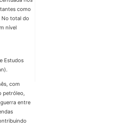
rtantes como
. No total do
m nível
de Estudos
an).
mês, com
 petróleo,
guerra entre
vendas
ontribuindo