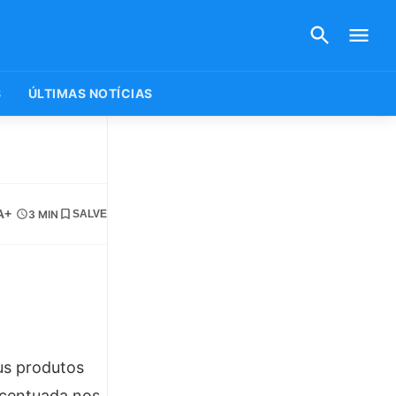
S
ÚLTIMAS NOTÍCIAS
A+
3 MIN
SALVE
us produtos
acentuada nos