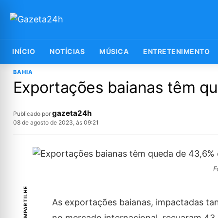
INÍCIO
NOTÍCIAS
MÚSICA
ENTRETENIMENTO
BAHIA
Exportações baianas têm qu
gazeta24h
Publicado por
08 de agosto de 2023, às 09:21
F
COMPARTILHE
As exportações baianas, impactadas ta
no mercado internacional, recuaram 43,