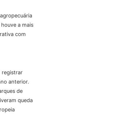
 agropecuária
 houve a mais
trativa com
 registrar
no anterior.
barques de
tiveram queda
ropeia