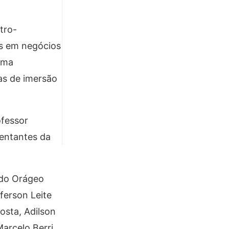
tro-
es em negócios
ema
as de imersão
ofessor
sentantes da
ldo Orágeo
éferson Leite
osta, Adilson
arcelo Berri