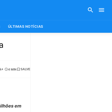
S
ÚLTIMAS NOTÍCIAS
a
A+
4 MIN
SALVE
milhões em