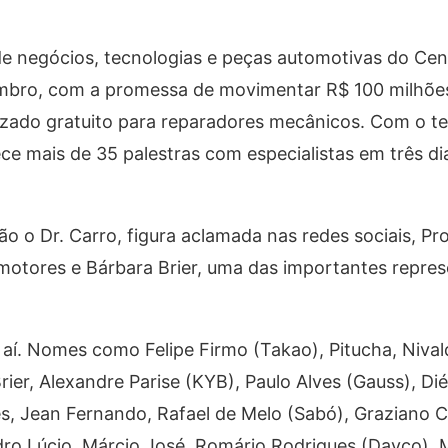
de negócios, tecnologias e peças automotivas do Cen
tembro, com a promessa de movimentar R$ 100 milhõ
izado gratuito para reparadores mecânicos. Com o t
ce mais de 35 palestras com especialistas em três di
 o Dr. Carro, figura aclamada nas redes sociais, Pr
 motores e Bárbara Brier, uma das importantes repre
r aí. Nomes como Felipe Firmo (Takao), Pitucha, Niva
rier, Alexandre Parise (KYB), Paulo Alves (Gauss), Di
es, Jean Fernando, Rafael de Melo (Sabó), Graziano C
dro Lúcio, Márcio José, Romário Rodrigues (Dayco), M