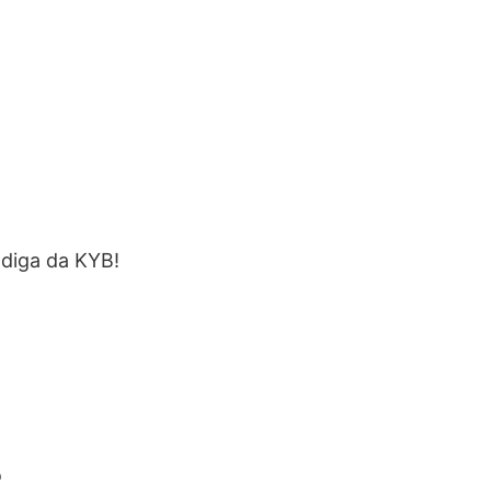
 diga da KYB!
o