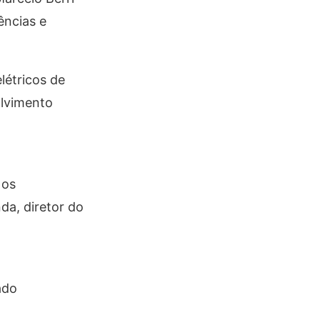
ências e
létricos de
olvimento
 os
da, diretor do
ado