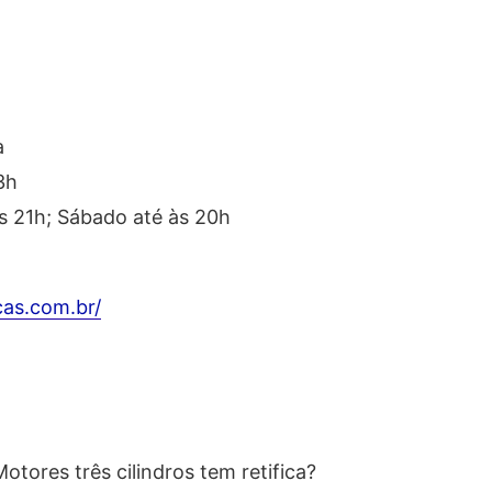
a
3h
s 21h; Sábado até às 20h
as.com.br/
tores três cilindros tem retifica?