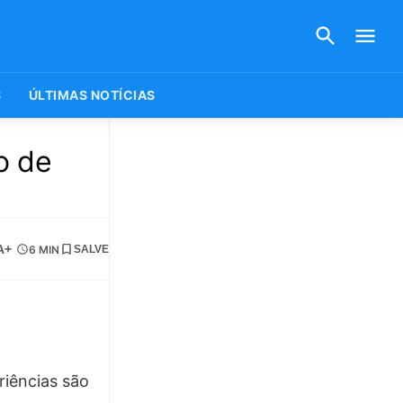
S
ÚLTIMAS NOTÍCIAS
o de
A+
6 MIN
SALVE
riências são