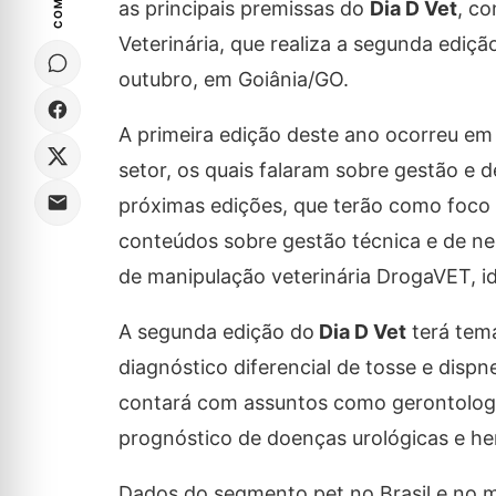
as principais premissas do
Dia D Vet
, co
Veterinária, que realiza a segunda ediçã
outubro, em Goiânia/GO.
A primeira edição deste ano ocorreu em
setor, os quais falaram sobre gestão e d
próximas edições, que terão como foco ca
conteúdos sobre gestão técnica e de neg
de manipulação veterinária DrogaVET, i
A segunda edição do
Dia D Vet
terá tema
diagnóstico diferencial de tosse e dispn
contará com assuntos como gerontologia 
prognóstico de doenças urológicas e hem
Dados do segmento pet no Brasil e no mu