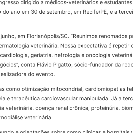
ngresso dirigido a médicos-veterinários e estudante
o do ano em 30 de setembro, em Recife/PE, e a terceir
 junho, em Florianópolis/SC. “Reunimos renomados pr
ermatologia veterinária. Nossa expectativa é repetir
rdiologia, geriatria, nefrologia e oncologia veteriná
ócios”, conta Flávio Pigatto, sócio-fundador da red
dealizadora do evento.
s como otimização mitocondrial, cardiomiopatias fel
eia e terapêutica cardiovascular manipulada. Já a terc
veterinária, doença renal crônica, proteinúria, biom
odiálise veterinária.
ndo e orientações sobre como clínicas e hospitais v