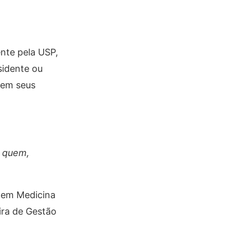
nte pela USP,
sidente ou
 em seus
a quem,
a em Medicina
ira de Gestão