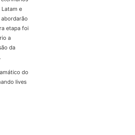
d Latam e
e abordarão
ra etapa foi
io a
são da
.
ramático do
ando lives