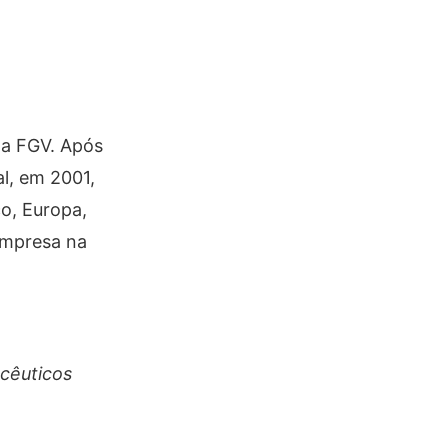
la FGV. Após
l, em 2001,
co, Europa,
empresa na
acêuticos