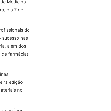
s de Medicina
a, dia 7 de
ofissionais do
 o sucesso nas
ria, além dos
e de farmácias
inas,
eira edição
ateriais no
eterinários