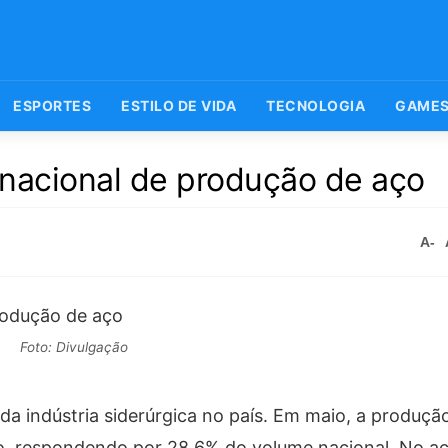
ESPORTES
ESTILO DE VIDA
TECNOLOGIA
GAME
g nacional de produção de aço
A-
Foto: Divulgação
 da indústria siderúrgica no país. Em maio, a produçã
to, respondendo por 28,6% do volume nacional. No 