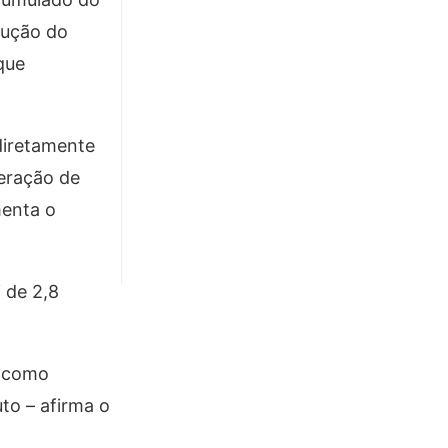
dução do
que
diretamente
geração de
menta o
 de 2,8
s como
to – afirma o