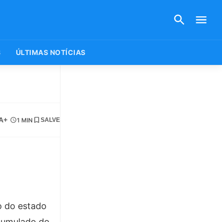
S
ÚLTIMAS NOTÍCIAS
A+
1 MIN
SALVE
o do estado
acumulado do