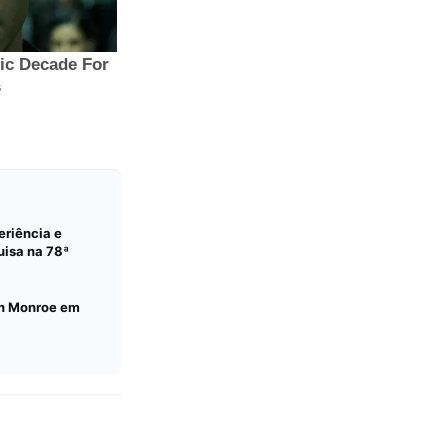
riência e
uisa na 78ª
yn Monroe em