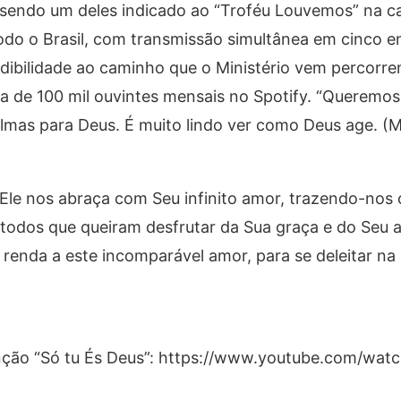
, sendo um deles indicado ao “Troféu Louvemos” na c
odo o Brasil, com transmissão simultânea em cinco e
edibilidade ao caminho que o Ministério vem percorre
ca de 100 mil ouvintes mensais no Spotify. “Queremos
lmas para Deus. É muito lindo ver como Deus age. (Mi
 Ele nos abraça com Seu infinito amor, trazendo-nos 
 a todos que queiram desfrutar da Sua graça e do Seu
 renda a este incomparável amor, para se deleitar na
anção “Só tu És Deus”: https://www.youtube.com/wat