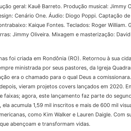
ução geral: Kauê Barreto. Produção musical: Jimmy Ol
esign: Cenário One. Áudio: Diogo Poppi. Captação de
ntrabaixo: Kaique Fontes. Teclados: Roger William. G
uitarras: Jimmy Oliveira. Mixagem e masterização: Davi
mas foi criada em Rondônia (RO). Retornou à sua cid
mpre ministrada por seus pastores, da Igreja Quadra
ção era o chamado para o qual Deus a comissionara.
; depois, vieram projetos covers lançados em 2020. E
e faixas; agora, este lançamento faz parte do segu
 ela acumula 1,59 mil inscritos e mais de 600 mil visu
americanas, como Kim Walker e Lauren Daigle. Com su
s que abençoam e transformam vidas.