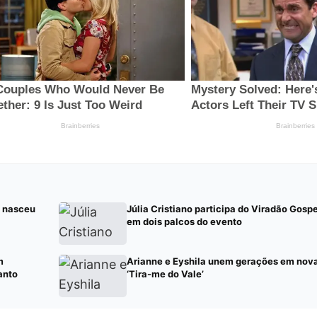
e nasceu
Júlia Cristiano participa do Viradão Gospe
em dois palcos do evento
m
Arianne e Eyshila unem gerações em nov
anto
‘Tira-me do Vale’