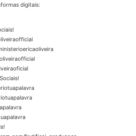
formas digitais:
ciais!
veiraofficial
isterioericaoliveira
iveiraofficial
eiraoficial
Sociais!
riotuapalavra
iotuapalavra
uapalavra
tuapalavra
s!