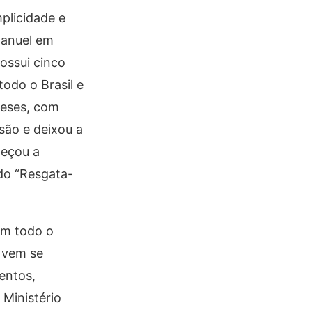
plicidade e
manuel em
ossui cinco
odo o Brasil e
meses, com
são e deixou a
meçou a
ado “Resgata-
em todo o
o vem se
entos,
 Ministério