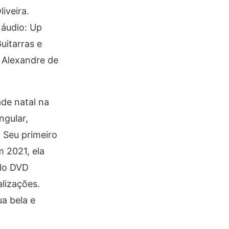
iveira.
 áudio: Up
uitarras e
d Alexandre de
ade natal na
ngular,
 Seu primeiro
m 2021, ela
ndo DVD
alizações.
a bela e