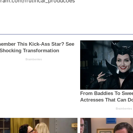
gram.com/frutificai_producoes