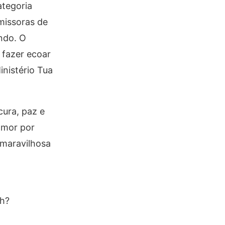
ategoria
missoras de
ndo. O
 fazer ecoar
nistério Tua
cura, paz e
 amor por
 maravilhosa
ch?