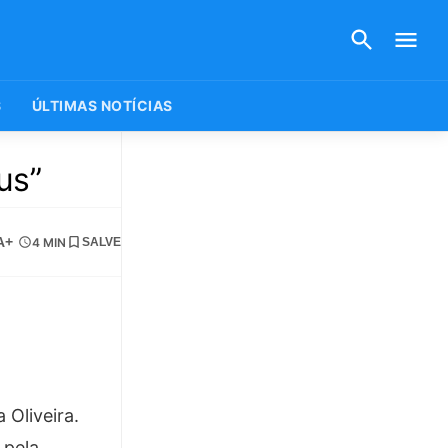
S
ÚLTIMAS NOTÍCIAS
us”
A+
4 MIN
SALVE
Oliveira.
 pela