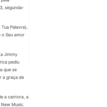
23, segunda-
 Tua Palavra),
e o Seu amor
o a Jimmy
rica pediu
ta que se
r a graça de
de a cantora, a
: New Music.