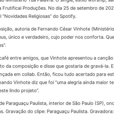
 Frutificai Produções. No dia 25 de setembro de 20
al “Novidades Religiosas” do Spotify.
ição, autoria de Fernando César Vinhote (Ministério
us, único e verdadeiro, cujo poder nos conforta. Qu
s”.
 café entre amigos, que Vinhote apresentou a cançã
ito da composição e disse que gostaria de gravá-la. E
nçada em collab. Então, ficou tudo acertado para es
ndo Vinhote diz que foi “uma alegria ainda maior te
ste lindo projeto”.
e Paraguaçu Paulista, interior de São Paulo (SP), on
as. Gravação do clipe: Paraguaçu Paulista. Gravadora