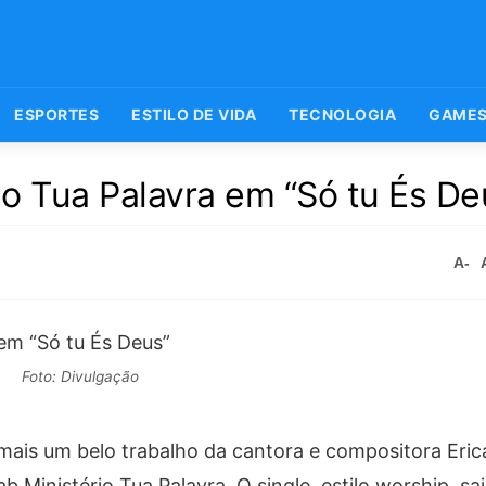
ESPORTES
ESTILO DE VIDA
TECNOLOGIA
GAME
rio Tua Palavra em “Só tu És De
A-
Foto: Divulgação
ais um belo trabalho da cantora e compositora Erica 
b Ministério Tua Palavra. O single, estilo worship, sai