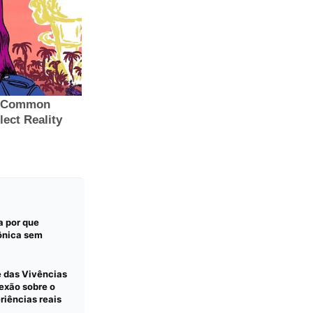
a por que
ônica sem
e das Vivências
exão sobre o
eriências reais