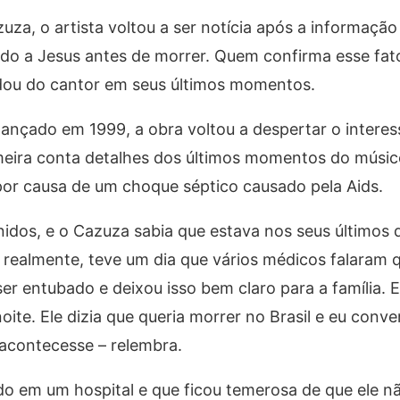
za, o artista voltou a ser notícia após a informação
ado a Jesus antes de morrer. Quem confirma esse fat
idou do cantor em seus últimos momentos.
lançado em 1999, a obra voltou a despertar o interes
eira conta detalhes dos últimos momentos do músico
 por causa de um choque séptico causado pela Aids.
dos, e o Cazuza sabia que estava nos seus últimos d
 realmente, teve um dia que vários médicos falaram qu
ser entubado e deixou isso bem claro para a família. 
ite. Ele dizia que queria morrer no Brasil e eu conv
 acontecesse – relembra.
o em um hospital e que ficou temerosa de que ele não