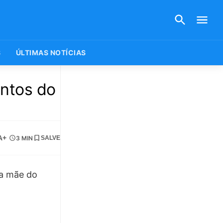
S
ÚLTIMAS NOTÍCIAS
entos do
A+
3 MIN
SALVE