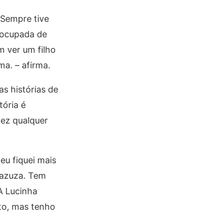
 Sempre tive
eocupada de
m ver um filho
a. – afirma.
s histórias de
tória é
fez qualquer
eu fiquei mais
 Cazuza. Tem
A Lucinha
to, mas tenho