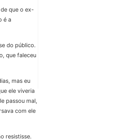
 de que o ex-
o é a
se do público.
, que faleceu
ias, mas eu
e ele viveria
Ele passou mal,
ersava com ele
 resistisse.