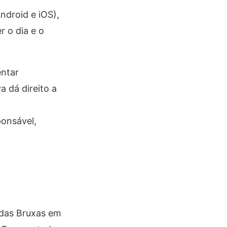
ndroid e iOS),
r o dia e o
entar
 dá direito a
onsável,
 das Bruxas em