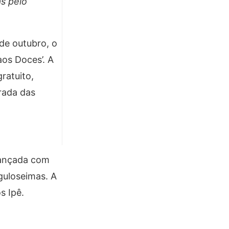
s pelo
de outubro, o
os Doces’. A
ratuito,
rada das
iançada com
guloseimas. A
s Ipê.