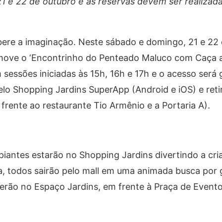
1 e 22 de outubro e as reservas devem ser realizada
ibere a imaginação. Neste sábado e domingo, 21 e 22 
omove o ‘Encontrinho do Penteado Maluco com Caça a
sessões iniciadas às 15h, 16h e 17h e o acesso será g
elo Shopping Jardins SuperApp (Android e iOS) e reti
frente ao restaurante Tio Armênio e a Portaria A).
iantes estarão no Shopping Jardins divertindo a cr
a, todos sairão pelo mall em uma animada busca por 
erão no Espaço Jardins, em frente à Praça de Evento