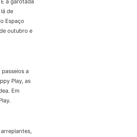
 E a garotada
lá de
 no Espaço
 de outubro e
 passeios a
ppy Play, as
ídea. Em
lay.
arrepiantes,