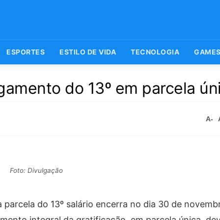
ESPORTES
ESTILO DE VIDA
TECNOLOGIA
GAME
amento do 13º em parcela ún
A-
Foto: Divulgação
parcela do 13º salário encerra no dia 30 de novembr
ento integral da gratificação, em parcela única, de