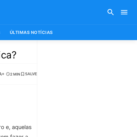
S
ÚLTIMAS NOTÍCIAS
ica?
A+
2 MIN
SALVE
o e, aquelas
vem fazer a