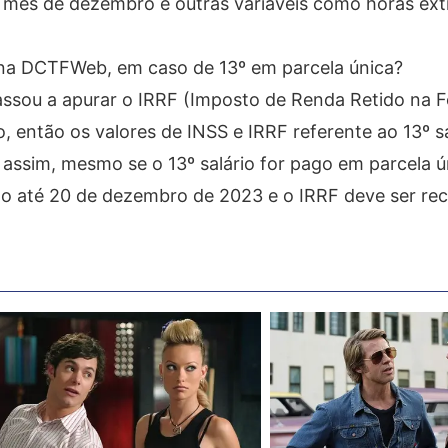
o mês de dezembro e outras variáveis como horas ext
 na DCTFWeb, em caso de 13º em parcela única?
ssou a apurar o IRRF (Imposto de Renda Retido na F
, então os valores de INSS e IRRF referente ao 13º s
assim, mesmo se o 13º salário for pago em parcela ú
o até 20 de dezembro de 2023 e o IRRF deve ser rec