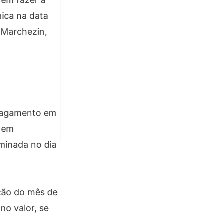
nica na data
 Marchezin,
 pagamento em
r em
rminada no dia
ção do mês de
no valor, se