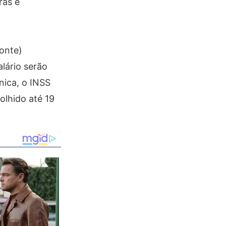
ras e
onte)
alário serão
nica, o INSS
olhido até 19