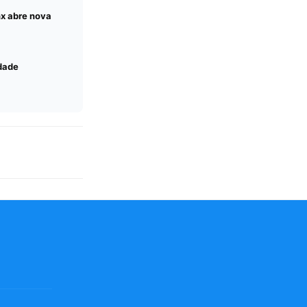
nx abre nova
idade