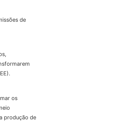
missões de
os,
ransformarem
EE).
rmar os
meio
da produção de