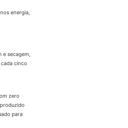
enos energia,
m e secagem,
 cada cinco
com zero
 produzido
quado para