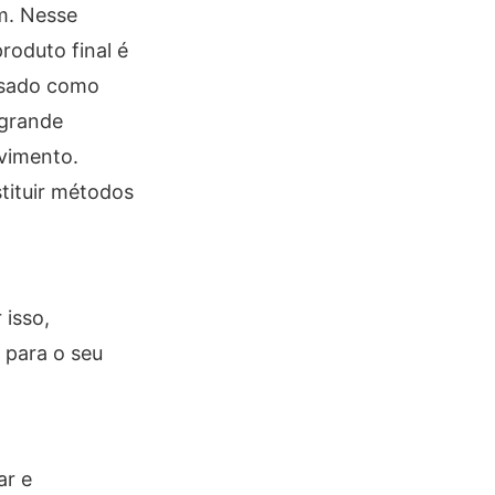
m. Nesse
roduto final é
 usado como
 grande
lvimento.
stituir métodos
 isso,
 para o seu
ar e