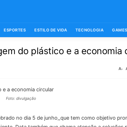
ESPORTES
ESTILO DE VIDA
TECNOLOGIA
GAME
gem do plástico e a economia c
A-
Foto: divulgação
brado no dia 5 de junho,,que tem como objetivo pr
iente. Data também que chama atenção a soluções p