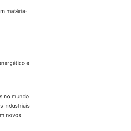
em matéria-
energético e
os no mundo
s industriais
em novos