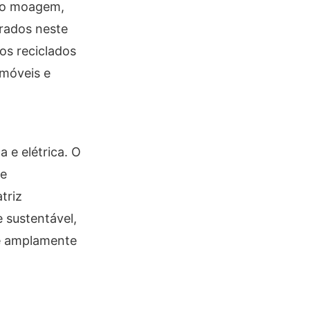
omo moagem,
rados neste
os reciclados
omóveis e
 e elétrica. O
de
triz
 sustentável,
 é amplamente