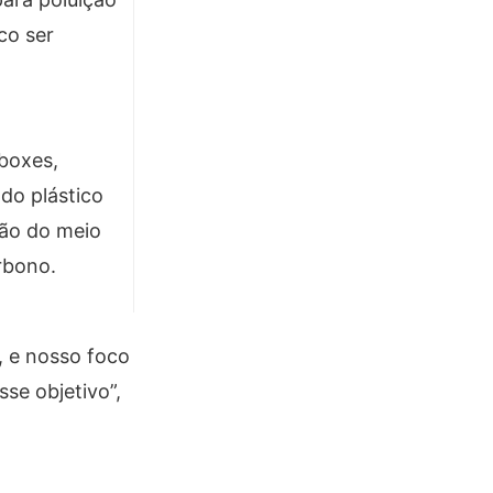
co ser
boxes,
do plástico
ção do meio
rbono.
, e nosso foco
se objetivo”,