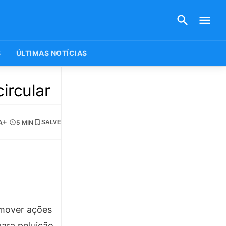
S
ÚLTIMAS NOTÍCIAS
ircular
A+
5 MIN
SALVE
omover ações
ara poluição