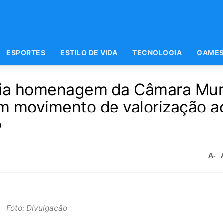
ESPORTES
ESTILO DE VIDA
TECNOLOGIA
GAME
lia homenagem da Câmara Muni
m movimento de valorização a
o
A-
Foto: Divulgação