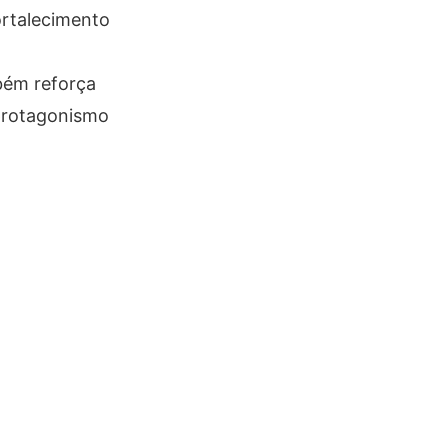
ortalecimento
bém reforça
 protagonismo