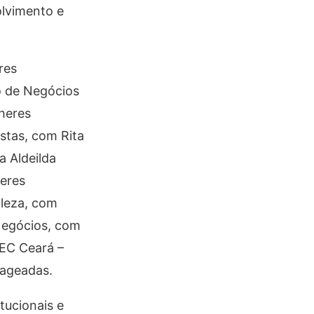
olvimento e
res
o de Negócios
heres
stas, com Rita
a Aldeilda
deres
aleza, com
Negócios, com
MEC Ceará –
nageadas.
tucionais e