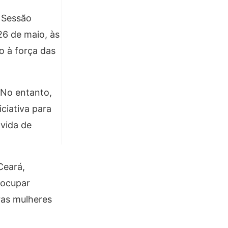
 Sessão
26 de maio, às
o à força das
 No entanto,
ciativa para
vida de
Ceará,
 ocupar
ras mulheres