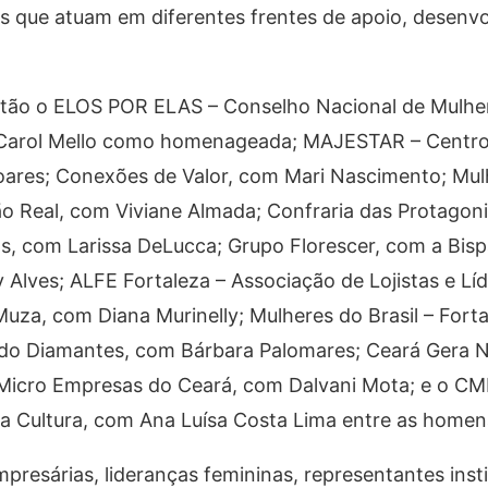
s que atuam em diferentes frentes de apoio, desenv
ão o ELOS POR ELAS – Conselho Nacional de Mulhe
 Carol Mello como homenageada; MAJESTAR – Centr
ares; Conexões de Valor, com Mari Nascimento; Mul
o Real, com Viviane Almada; Confraria das Protagoni
s, com Larissa DeLucca; Grupo Florescer, com a Bisp
Alves; ALFE Fortaleza – Associação de Lojistas e Lí
uza, com Diana Murinelly; Mulheres do Brasil – Fort
ndo Diamantes, com Bárbara Palomares; Ceará Gera 
 Micro Empresas do Ceará, com Dalvani Mota; e o C
 Cultura, com Ana Luísa Costa Lima entre as home
presárias, lideranças femininas, representantes insti