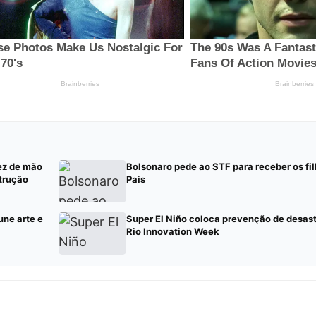
sez de mão
Bolsonaro pede ao STF para receber os fil
strução
Pais
une arte e
Super El Niño coloca prevenção de desas
Rio Innovation Week