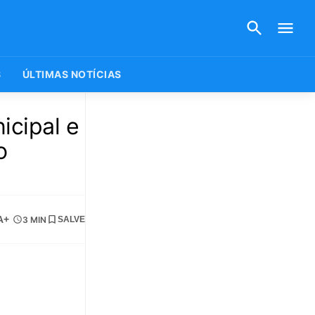
S
ÚLTIMAS NOTÍCIAS
cipal e
o
A+
3 MIN
SALVE