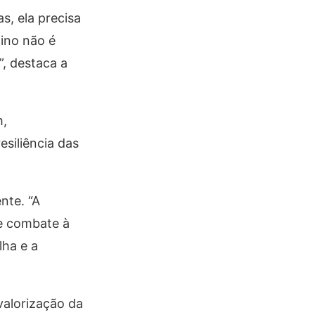
, ela precisa
ino não é
”, destaca a
m,
siliência das
nte. “A
 e combate à
lha e a
alorização da