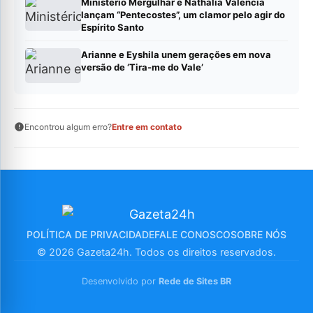
Ministério Mergulhar e Nathalia Valencia
lançam “Pentecostes”, um clamor pelo agir do
Espírito Santo
Arianne e Eyshila unem gerações em nova
versão de ‘Tira-me do Vale’
Encontrou algum erro?
Entre em contato
POLÍTICA DE PRIVACIDADE
FALE CONOSCO
SOBRE NÓS
© 2026 Gazeta24h. Todos os direitos reservados.
Desenvolvido por
Rede de Sites BR