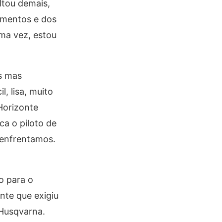
ltou demais,
amentos e dos
uma vez, estou
s mas
, lisa, muito
Horizonte
ca o piloto de
 enfrentamos.
o para o
nte que exigiu
 Husqvarna.