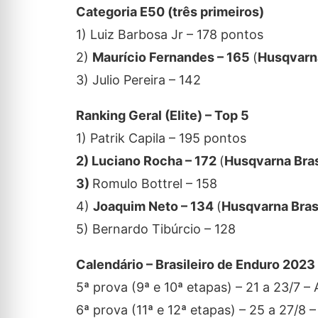
Categoria E50 (três primeiros)
1) Luiz Barbosa Jr – 178 pontos
2)
Maurício Fernandes – 165
(
Husqvarn
3) Julio Pereira – 142
Ranking Geral (Elite) – Top 5
1) Patrik Capila – 195 pontos
2) Luciano Rocha – 172
(
Husqvarna Bra
3)
Romulo Bottrel – 158
4)
Joaquim Neto – 134
(
Husqvarna Bras
5) Bernardo Tibúrcio – 128
Calendário – Brasileiro de Enduro 2023
5ª prova (9ª e 10ª etapas) – 21 a 23/7 –
6ª prova (11ª e 12ª etapas) – 25 a 27/8 