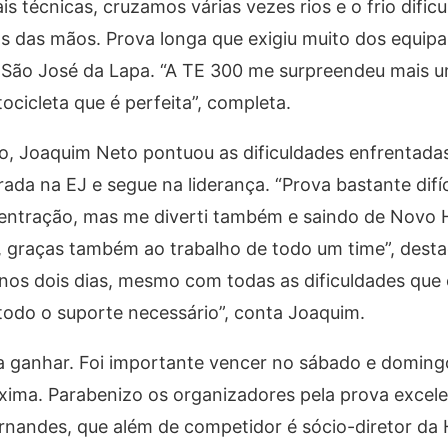
 técnicas, cruzamos várias vezes rios e o frio dificu
os das mãos. Prova longa que exigiu muito dos equip
de São José da Lapa. “A TE 300 me surpreendeu mais 
cicleta que é perfeita”, completa.
o, Joaquim Neto pontuou as dificuldades enfrentada
a na EJ e segue na liderança. “Prova bastante difícil
centração, mas me diverti também e saindo de Novo 
s, graças também ao trabalho de todo um time”, desta
 nos dois dias, mesmo com todas as dificuldades que
todo o suporte necessário”, conta Joaquim.
 a ganhar. Foi importante vencer no sábado e doming
ima. Parabenizo os organizadores pela prova excele
ernandes, que além de competidor é sócio-diretor da