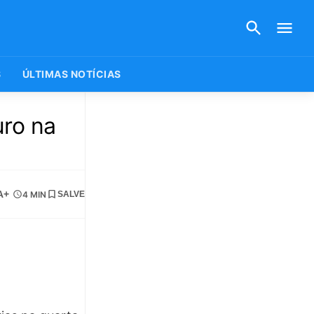
S
ÚLTIMAS NOTÍCIAS
uro na
A+
4 MIN
SALVE