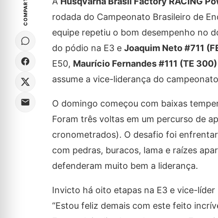
COMPARTILHE
A
Husqvarna Brasil Factory RACING P
rodada do Campeonato Brasileiro de End
equipe repetiu o bom desempenho no d
do pódio na E3 e
Joaquim Neto #711 (F
E50,
Maurício Fernandes #111 (TE 300
assume a vice-liderança do campeonato
O domingo começou com baixas temperat
Foram três voltas em um percurso de a
cronometrados). O desafio foi enfrentar
com pedras, buracos, lama e raízes apa
defenderam muito bem a liderança.
Invicto há oito etapas na E3 e vice-líd
“Estou feliz demais com este feito incr