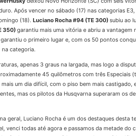
owerHusky
deixou Novo Horizonte (SC) com seis vitór
uro. Após vencer no sábado (17) nas categorias E3, 
omingo (18).
Luciano Rocha #94 (TE 300)
subiu ao l
E 350)
garantiu mais uma vitória e abriu a vantagem 
)
garantiu o primeiro lugar e, com os 50 pontos conqu
 na categoria.
uras, apenas 3 graus na largada, mas logo a dispu
proximadamente 45 quilômetros com três Especiais (
 mais um dia difícil, com o piso bem mais castigado, 
rentes, mas os pilotos da Husqvarna superaram os de
er na geral, Luciano Rocha é um dos destaques desta 
ível, venci todas até agora e passamos da metade do