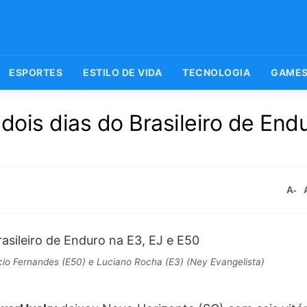
ESPORTES
ESTILO DE VIDA
TECNOLOGIA
GAME
ois dias do Brasileiro de End
A-
ício Fernandes (E50) e Luciano Rocha (E3) (Ney Evangelista)