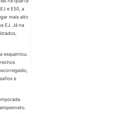
ias na quarta
EJ e E50, a
ugar mais alto
na EJ. Já na
istados,
ta esquentou.
trechos
escorregadio,
safios e
temporada.
 campeonato.