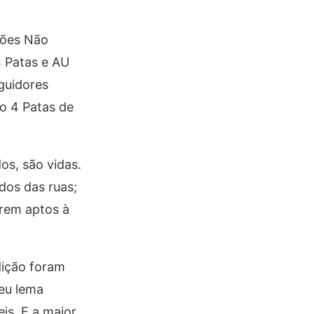
ções Não
4 Patas e AU
eguidores
to 4 Patas de
os, são vidas.
dos das ruas;
arem aptos à
dição foram
eu lema
is. E a maior