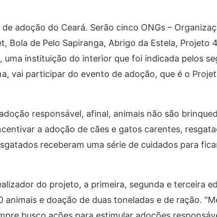
o de adoção do Ceará. Serão cinco ONGs – Organiza
, Bola de Pelo Sapiranga, Abrigo da Estela, Projeto 
, uma instituição do interior que foi indicada pelos s
, vai participar do evento de adoção, que é o Proje
doção responsável, afinal, animais não são brinqued
ncentivar a adoção de cães e gatos carentes, resgata
esgatados receberam uma série de cuidados para fic
alizador do projeto, a primeira, segunda e terceira e
 animais e doação de duas toneladas e de ração. “M
empre busco ações para estimular adoções responsáve