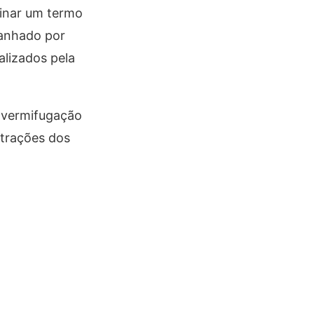
sinar um termo
panhado por
alizados pela
 vermifugação
strações dos