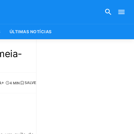
S
ÚLTIMAS NOTÍCIAS
meia-
A+
4 MIN
SALVE