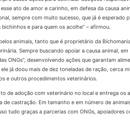
r esse ato de amor e carinho, em defesa da causa an
nal, sempre com muito sucesso, que já é esperado p
s bichinhos e para quem os acolhe” – afirmou.
pelos animais, tanto que é proprietário da Bichomani
terinária. Sempre buscando apoiar a causa animal, em 
e das ONGs”, desenvolvendo ações que garantam alim
ele já doou mais de dez toneladas de ração, cerca mi
os e outros procedimentos veterinários.
nto de adoção com veterinário no local e entrega os 
ia de castração. Em tamanho e em número de animai
isso tudo graças a parcerias com ONGs, apoiadores 