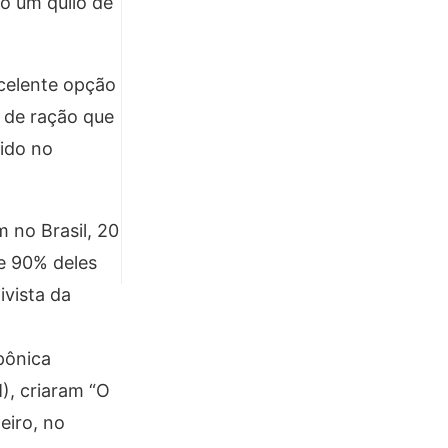
o um quilo de
celente opção
 de ração que
rido no
 no Brasil, 20
e 90% deles
ivista da
pônica
), criaram “O
eiro, no