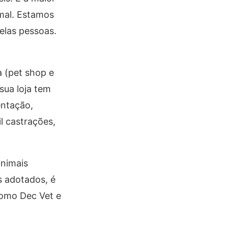
imal. Estamos
elas pessoas.
a (pet shop e
sua loja tem
entação,
l castrações,
animais
s adotados, é
como Dec Vet e