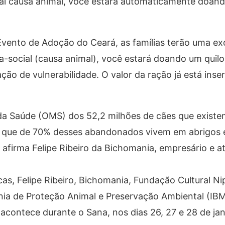
al causa animal, você estará automaticamente doand
vento de Adoção do Ceará, as famílias terão uma ex
a-social (causa animal), você estará doando um quilo
ão de vulnerabilidade. O valor da ração já está inse
a Saúde (OMS) dos 52,2 milhões de cães que existem
e que de 70% desses abandonados vivem em abrigos 
afirma Felipe Ribeiro da Bichomania, empresário e at
cas, Felipe Ribeiro, Bichomania, Fundação Cultural Ni
ania de Proteção Animal e Preservação Ambiental (IBM
contece durante o Sana, nos dias 26, 27 e 28 de jan