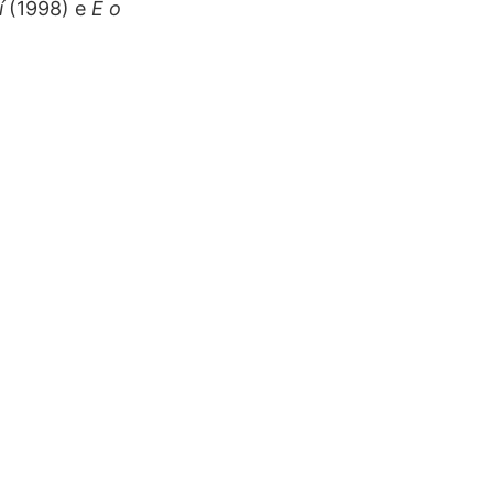
í
(1998) e
É o