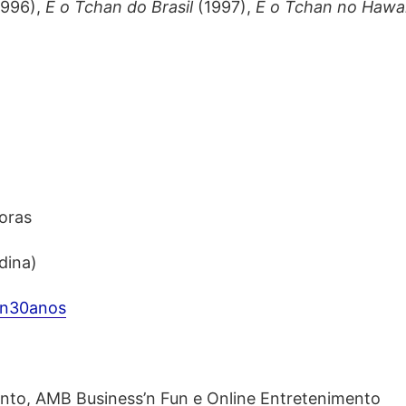
996),
É o Tchan do Brasil
(1997),
É o Tchan no Hawa
oras
dina)
an30anos
nto, AMB Business’n Fun e Online Entretenimento