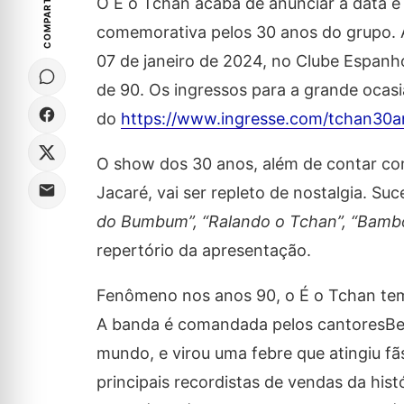
COMPARTILHE
O É o Tchan acaba de anunciar a data e 
comemorativa pelos 30 anos do grupo. A 
07 de janeiro de 2024, no Clube Espanh
de 90. Os ingressos para a grande ocasi
do
https://www.ingresse.com/tchan30a
O show dos 30 anos, além de contar com
Jacaré, vai ser repleto de nostalgia. S
do Bumbum”
, “
Ralando o Tchan”
,
“Bambo
repertório da apresentação.
Fenômeno nos anos 90, o É o Tchan tem 
A banda é comandada pelos cantoresBe
mundo, e virou uma febre que atingiu f
principais recordistas de vendas da his