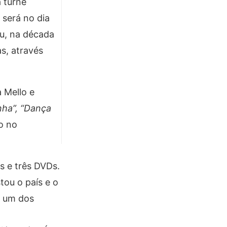
 turnê
 será no dia
ou, na década
s, através
 Mello e
nha”
,
“Dança
o no
s e três DVDs.
ou o país e o
m um dos