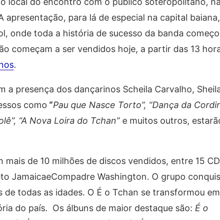
o local do encontro com o público soteropolitano, na
apresentação, para lá de especial na capital baiana,
ol, onde toda a história de sucesso da banda começ
ão começam a ser vendidos hoje, a partir das 13 hora
nos
.
 a presença dos dançarinos Scheila Carvalho, Sheila
ucessos como
“
Pau que Nasce Torto”
, “
Dança da Cordi
lê”, “A Nova Loira do Tchan”
e muitos outros, estarã
mais de 10 milhões de discos vendidos, entre 15 CD
to JamaicaeCompadre Washington. O grupo conquist
ãs de todas as idades. O É o Tchan se transformou e
tória do país. Os álbuns de maior destaque são:
É o