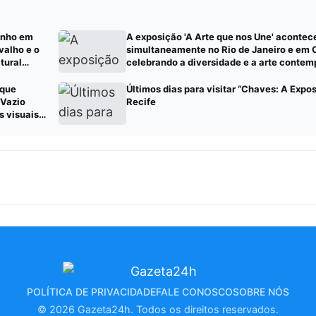
onho em
A exposição 'A Arte que nos Une' acontec
valho e o
simultaneamente no Rio de Janeiro e em 
tural
celebrando a diversidade e a arte contem
americana Leia mais em: https://gazeta2
status=published (Publique sua pauta – 
 que
Últimos dias para visitar “Chaves: A Expo
 Vazio
Recife
s visuais
POLÍTICA DE PRIVACIDADE
FALE CONOSCO
SOBRE NÓS
© 2026 Gazeta24h. Todos os direitos reservados.