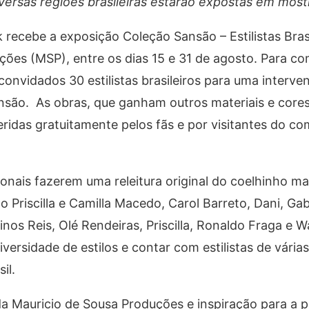
iversas regiões brasileiras estarão expostas em most
recebe a exposição Coleção Sansão – Estilistas Bras
ções (MSP), entre os dias 15 e 31 de agosto. Para c
vidados 30 estilistas brasileiros para uma interven
são. As obras, que ganham outros materiais e core
eridas gratuitamente pelos fãs e por visitantes do c
sionais fazerem uma releitura original do coelhinho m
o Priscilla e Camilla Macedo, Carol Barreto, Dani, Gabr
nos Reis, Olé Rendeiras, Priscilla, Ronaldo Fraga e Wa
iversidade de estilos e contar com estilistas de vária
il.
da Mauricio de Sousa Produções e inspiração para a 