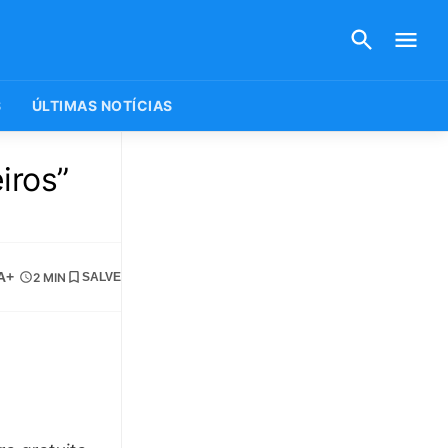
S
ÚLTIMAS NOTÍCIAS
iros”
A+
2 MIN
SALVE