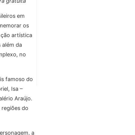
ra gratuita
ileiros em
omemorar os
ção artística
s além da
omplexo, no
ais famoso do
iel, Isa –
lério Araújo.
s regiões do
personagem, a