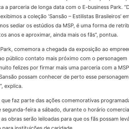
a a parceria de longa data com o E-business Park. “
xibimos a coleção ‘Sansão – Estilistas Brasileiros’ e
mos sediar os estúdios da MSP, é uma forma de retrib
s anos e aproximar, ainda mais os fãs”, pontua.
ss Park, comemora a chegada da exposição ao empre
 ao público contato mais próximo com o personagem
uito felizes por firmar mais uma parceria com a MSP 
 Sansão possam conhecer de perto esse personagem 
, explica.
 que faz parte das ações comemorativas programad
de segunda-feira a sábado, durante o horário comerci
 as obras serão leiloadas para que os fãs possam lev
 para instituições de caridade.