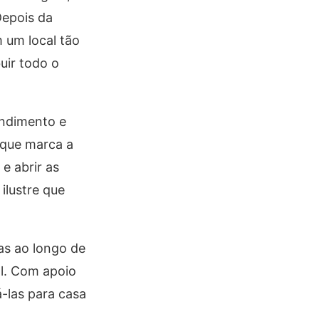
Depois da
m um local tão
uir todo o
endimento e
 que marca a
e abrir as
ilustre que
as ao longo de
al. Com apoio
á-las para casa