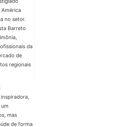
stigiado
a América
a no setor.
sta Barreto
imônia,
ofissionais da
ercado de
tos regionais
o
 inspiradora,
a um
os, mas
aúde de forma