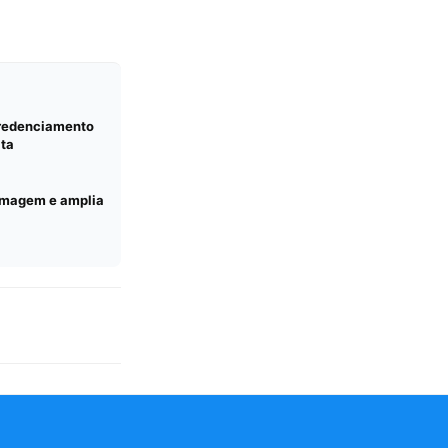
credenciamento
lta
ermagem e amplia