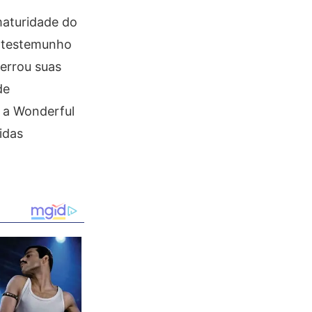
maturidade do
m testemunho
errou suas
de
 a Wonderful
idas