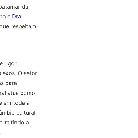
 patamar da
omo a
Dra
 que respeitam
e rigor
lexos. O setor
as para
nal atua como
e em toda a
âmbio cultural
ermitindo a
.