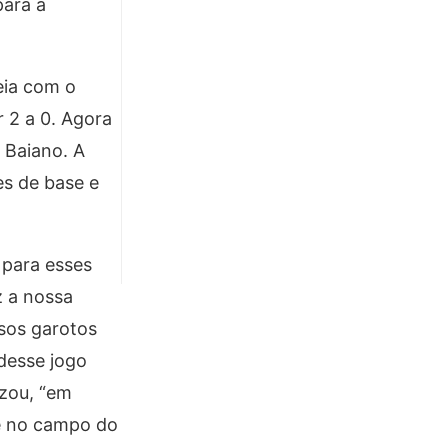
para a
eia com o
 2 a 0. Agora
 Baiano. A
es de base e
 para esses
z a nossa
sos garotos
 desse jogo
izou, “em
eve no campo do