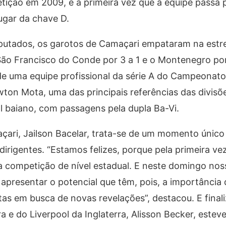
ição em 2009, é a primeira vez que a equipe passa 
lugar da chave D.
putados, os garotos de Camaçari empataram na estr
 São Francisco do Conde por 3 a 1 e o Montenegro por
 de uma equipe profissional da série A do Campeonato
ton Mota, uma das principais referências das divisõ
 baiano, com passagens pela dupla Ba-Vi.
ari, Jailson Bacelar, trata-se de um momento único
dirigentes. “Estamos felizes, porque pela primeira ve
a competição de nível estadual. E neste domingo nos
 apresentar o potencial que têm, pois, a importância
tas em busca de novas revelações”, destacou. E final
ira e do Liverpool da Inglaterra, Alisson Becker, est