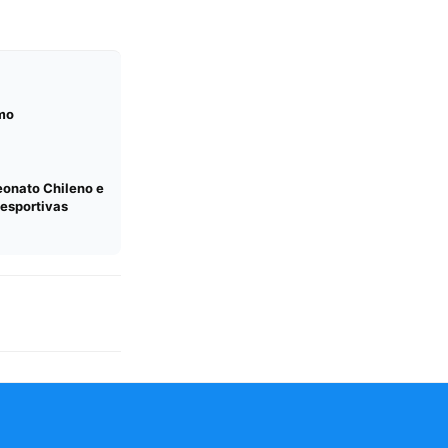
mo
eonato Chileno e
esportivas