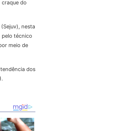
o craque do
(Sejuv), nesta
 pelo técnico
por meio de
ntendência dos
).