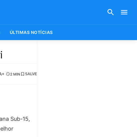
S
ÚLTIMAS NOTÍCIAS
i
A+
2 MIN
SALVE
tana Sub-15,
melhor