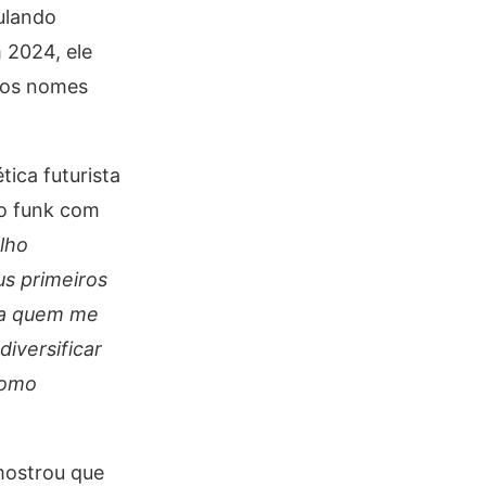
ulando
 2024, ele
 dos nomes
ica futurista
no funk com
lho
us primeiros
pra quem me
iversificar
como
 mostrou que