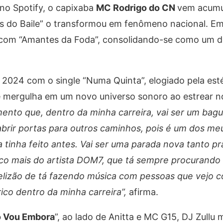
no Spotify, o capixaba
MC Rodrigo do CN
vem acum
s do Baile” o transformou em fenômeno nacional. Em
00 com “Amantes da Foda”, consolidando-se como um
24 com o single “Numa Quinta”, elogiado pela estét
ele mergulha em um novo universo sonoro ao estrear 
mento que, dentro da minha carreira, vai ser um bagu
abrir portas para outros caminhos, pois é um dos me
 tinha feito antes. Vai ser uma parada nova tanto 
 mais do artista DOM7, que tá sempre procurando d
tô felizão de tá fazendo música com pessoas que vejo 
ico dentro da minha carreira”,
afirma.
o Vou Embora
”, ao lado de Anitta e MC G15, DJ Zullu