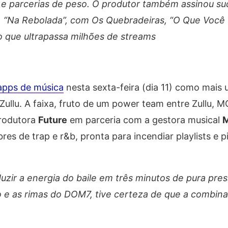
 e parcerias de peso. O produtor também assinou s
 “Na Rebolada”, com Os Quebradeiras, “O Que Você 
 que ultrapassa milhões de streams
apps de música
nesta sexta-feira (dia 11) como mais
Zullu. A faixa, fruto de um power team entre Zullu, 
produtora
Future
em parceria com a gestora musical
M
es de trap e r&b, pronta para incendiar playlists e p
uzir a energia do baile em três minutos de pura pre
 e as rimas do DOM7, tive certeza de que a combina