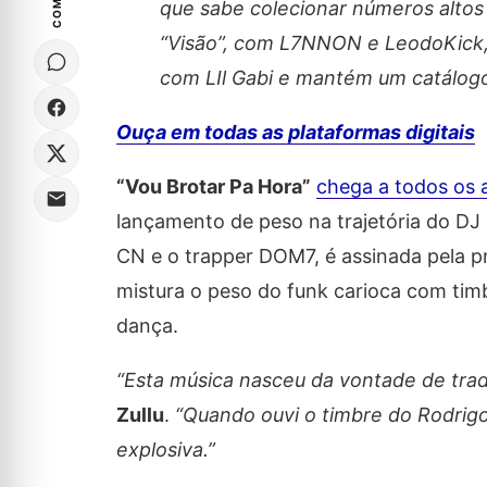
que sabe colecionar números altos
“Visão”, com L7NNON e LeodoKick,
com LIl Gabi e mantém um catálogo
Ouça em todas as plataformas digitais
“Vou Brotar Pa Hora”
chega a todos os 
lançamento de peso na trajetória do DJ 
CN e o trapper DOM7, é assinada pela 
mistura o peso do funk carioca com timbr
dança.
“Esta música nasceu da vontade de trad
Zullu
.
“Quando ouvi o timbre do Rodrigo
explosiva.”