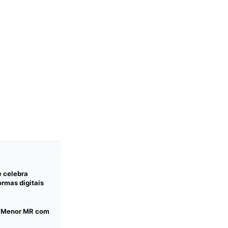
e celebra
rmas digitais
C Menor MR com