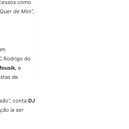
ucessos como
Quer de Mim”,
 um
MC Rodrigo do
ousik
, e
istas de
ssão”,
conta
DJ
ção ia ser