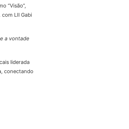
mo “Visão”,
 com LIl Gabi
 e a vontade
cais liderada
xa, conectando