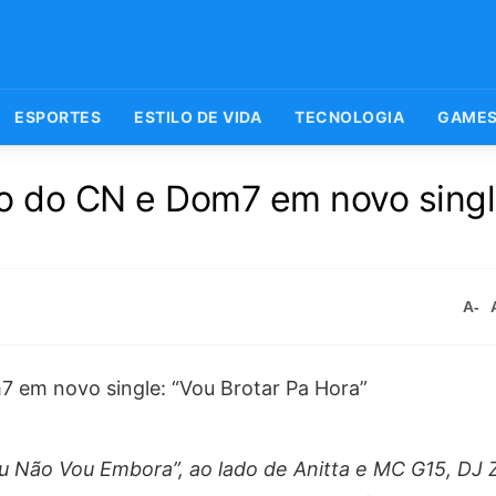
ESPORTES
ESTILO DE VIDA
TECNOLOGIA
GAME
go do CN e Dom7 em novo singl
A-
u Não Vou Embora”, ao lado de Anitta e MC G15, DJ 