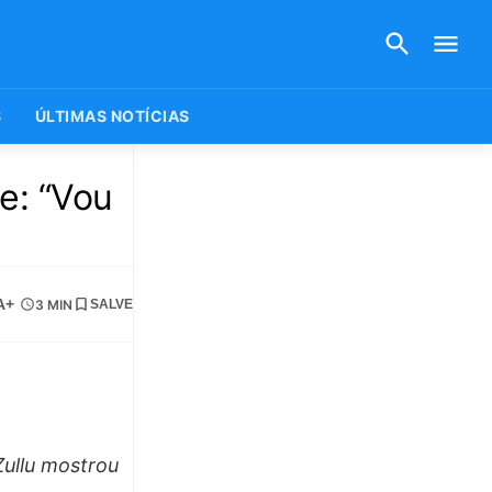
S
ÚLTIMAS NOTÍCIAS
e: “Vou
A+
3 MIN
SALVE
Zullu mostrou