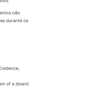
vivo.”
mentos não
tes durante os
 Credence,
tem of a down)