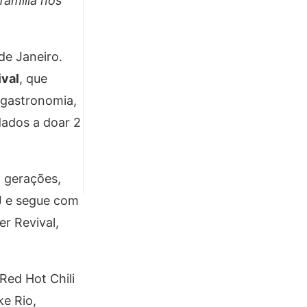
família nos
de Janeiro.
ival
, que
 gastronomia,
dados a doar 2
m gerações,
 e segue com
er Revival,
Red Hot Chili
e Rio,