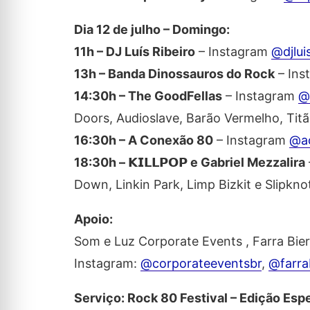
Dia 12 de julho – Domingo:
11h – DJ Luís Ribeiro
– Instagram
@djluis
13h – Banda Dinossauros do Rock
– Ins
14:30h – The GoodFellas
– Instagram
@
Doors, Audioslave, Barão Vermelho, Titã
16:30h – A Conexão 80
– Instagram
@a
18:30h –
𝗞𝗜𝗟𝗟𝗣𝗢𝗣
e Gabriel Mezzalira
Down, Linkin Park, Limp Bizkit e Slipkno
Apoio:
Som e Luz Corporate Events , Farra Bier,
Instagram:
@corporateeventsbr
,
@farra
Serviço: Rock 80 Festival – Edição Esp