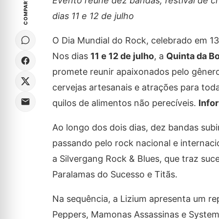
COMPARTILHE
Evento reúne dez bandas, festival de ch
dias 11 e 12 de julho
O Dia Mundial do Rock, celebrado em 13
Nos dias
11 e 12 de julho
, a
Quinta da Bo
promete reunir apaixonados pelo gêner
cervejas artesanais e atrações para toda
quilos de alimentos não perecíveis.
Info
Ao longo dos dois dias, dez bandas subi
passando pelo rock nacional e internac
a Silvergang Rock & Blues, que traz suc
Paralamas do Sucesso e Titãs.
Na sequência, a Lizium apresenta um rep
Peppers, Mamonas Assassinas e System 