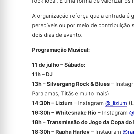
rock local. É uma forma de valorizar o
A organização reforça que a entrada é g
perecíveis ou por meio de contribuição s
dois dias de evento.
Programação Musical:
11 de julho – Sábado:
11h – DJ
13h – Silvergang Rock & Blues
– Instag
Paralamas, Titãs e muito mais)
14:30h – Lizium
– Instagram
@_lizium
(L
16:30h – Whitesnake Rio
– Instagram
@
18h – Transmissão do Jogo da Copa do
18:30h – Rapha Harley
– Instagram
@ra