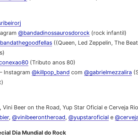
ribeirorj
tagram
@bandadinossaurosdorock
(rock infantil)
bandathegoodfellas
((Queen, Led Zeppelin, The Beat
s)
conexao80
(Tributo anos 80)
– Instagram
@killpop_band
com
@gabrielmezzalira
(S
t)
 Vini Beer on the Road, Yup Star Oficial e Cerveja Rio
bier
,
@vinibeerontheroad
,
@yupstaroficial
e
@cerveja
ecial Dia Mundial do Rock