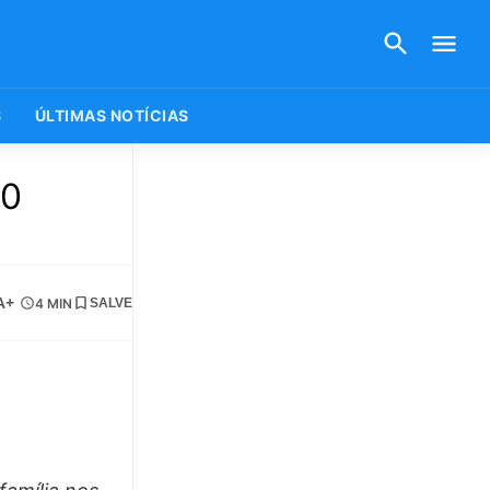
S
ÚLTIMAS NOTÍCIAS
80
A+
4 MIN
SALVE