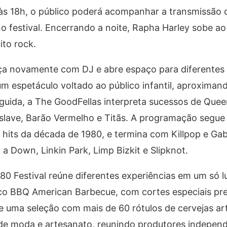
 às 18h, o público poderá acompanhar a transmissão 
 festival. Encerrando a noite, Rapha Harley sobe a
to rock.
a novamente com DJ e abre espaço para diferentes 
 espetáculo voltado ao público infantil, aproximand
guida, a The GoodFellas interpreta sucessos de Quee
oslave, Barão Vermelho e Titãs. A programação segu
its da década de 1980, e termina com Killpop e Gabr
a Down, Linkin Park, Limp Bizkit e Slipknot.
80 Festival reúne diferentes experiências em um só l
sco BBQ American Barbecue, com cortes especiais pr
e uma seleção com mais de 60 rótulos de cervejas ar
e moda e artesanato, reunindo produtores indepen