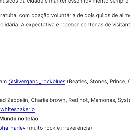
s músicos da cidade e manter esse movimento sempre 
ratuita, com doação voluntária de dois quilos de ali
olidária. A expectativa é receber centenas de visitan
ram
@silvergang_rockblues
(Beatles, Stones, Prince,
ed Zeppelin, Charlie brown, Red hot, Mamonas, Sys
whitesnakerio
 Mundo no telão
pha_harley
(muito rock e irreverência)