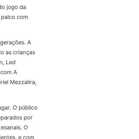
do jogo da
o palco com
gerações. A
o as crianças
n, Led
e com A
iel Mezzalira,
ugar. O público
eparados por
tesanais. O
dentes, e com