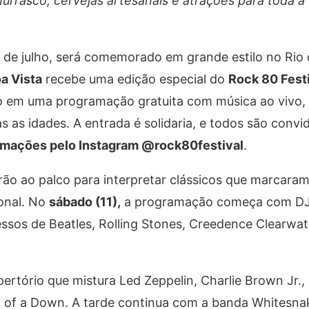
urrasco, cervejas artesanais e atrações para toda a 
 de julho, será comemorado em grande estilo no Rio 
a Vista
recebe uma edição especial do
Rock 80 Fest
o em uma programação gratuita com música ao vivo,
s as idades. A entrada é solidaria, e todos são convi
rmações pelo Instagram @rock80festival
.
rão ao palco para interpretar clássicos que marcara
ional. No
sábado (11),
a programação começa com DJ
essos de Beatles, Rolling Stones, Creedence Clearwat
ertório que mistura Led Zeppelin, Charlie Brown Jr., 
of a Down. A tarde continua com a banda Whitesnak