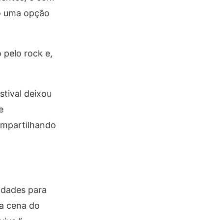
ão uma opção
 pelo rock e,
tival deixou
e
ompartilhando
idades para
 a cena do