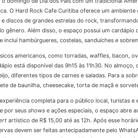
ra o domingo de Dia dos Pais com um tradicional Amer
a. O Hard Rock Cafe Curitiba oferece um ambiente
s e discos de grandes estrelas do rock, transformand
 gênero. Além disso, o espaço possui um cardápio di
e inclui hambúrgueres, costelas, sanduíches e sobre
sicos americanos, como torradas,
waffles
, bacon, o
ápio está disponível das 9h15 às 11h30. No almoço, 
o, diferentes tipos de carnes e saladas. Para a sob
te de baunilha, cheesecake, torta de maçã e sorvet
xperiência completa para o público local, turistas e 
e por seus
shows
e ações especiais, o espaço abre 
ert
artístico de R$ 15,00 até as 12h. Após esse horári
eservas devem ser feitas antecipadamente pelo Whats