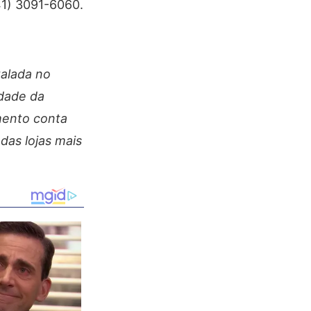
41) 3091-6060.
talada no
idade da
mento conta
das lojas mais