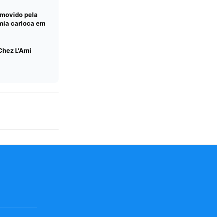
omovido pela
mia carioca em
Chez L'Ami