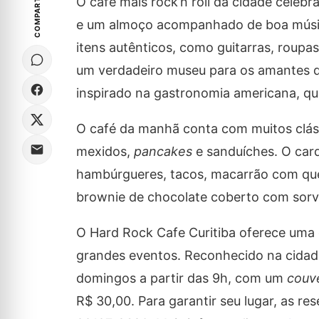
COMPARTILHE
O café mais rock’n roll da cidade celeb
e um almoço acompanhado de boa músic
itens autênticos, como guitarras, roupa
um verdadeiro museu para os amantes do
inspirado na gastronomia americana, qu
O café da manhã conta com muitos clás
mexidos,
pancakes
e sanduíches. O card
hambúrgueres, tacos, macarrão com queij
brownie de chocolate coberto com sorve
O Hard Rock Cafe Curitiba oferece uma e
grandes eventos. Reconhecido na cidad
domingos a partir das 9h, com um
couv
R$ 30,00. Para garantir seu lugar, as r