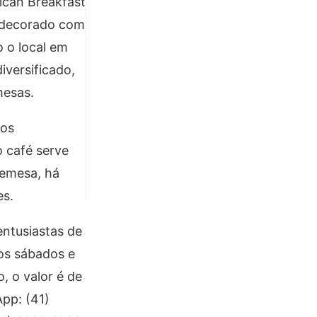
ican Breakfast
 decorado com
o o local em
versificado,
mesas.
vos
o café serve
remesa, há
es.
entusiastas de
aos sábados e
o, o valor é de
App: (41)