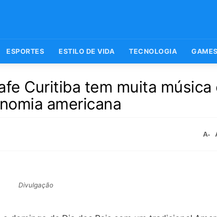
ESPORTES
ESTILO DE VIDA
TECNOLOGIA
GAME
afe Curitiba tem muita música
ronomia americana
A-
Divulgação