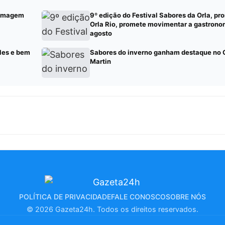
a imagem
9º edição do Festival Sabores da Orla, pr
Orla Rio, promete movimentar a gastrono
agosto
les e bem
Sabores do inverno ganham destaque no 
Martin
POLÍTICA DE PRIVACIDADE
FALE CONOSCO
SOBRE NÓS
© 2026 Gazeta24h. Todos os direitos reservados.