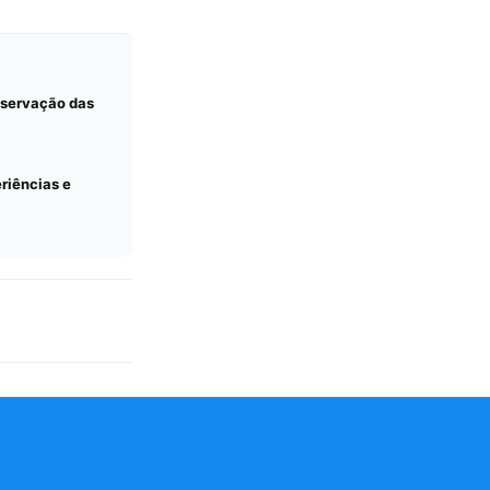
observação das
eriências e