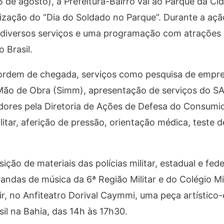
e agosto), a Prefeitura-Bairro vai ao Parque da Ci
alização do “Dia do Soldado no Parque”. Durante a aç
 diversos serviços e uma programação com atrações c
o Brasil.
r ordem de chegada, serviços como pesquisa de empr
 Mão de Obra (Simm), apresentação de serviços do S
ores pela Diretoria de Ações de Defesa do Consumi
itar, aferição de pressão, orientação médica, teste d
ição de materiais das polícias militar, estadual e fede
ndas de música da 6ª Região Militar e do Colégio Mil
r, no Anfiteatro Dorival Caymmi, uma peça artístico-
il na Bahia, das 14h às 17h30.