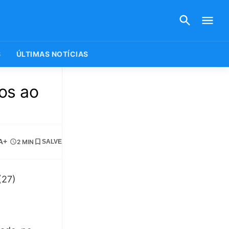
S
ÚLTIMAS NOTÍCIAS
ços ao
A+
2 MIN
SALVE