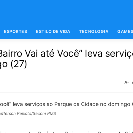
ESPORTES
ESTILO DE VIDA
TECNOLOGIA
GAME
Bairro Vai até Você” leva servi
go (27)
A-
Jefferson Peixoto/Secom PMS