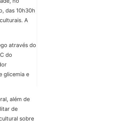
dade, no
ão, das 10h30h
ulturais. A
ego através do
AC do
dor
e glicemia e
ral, além de
itar de
cultural sobre