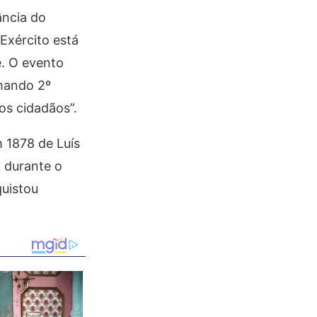
ância do
Exército está
e. O evento
omando 2º
 os cidadãos”.
 1878 de Luís
u durante o
quistou