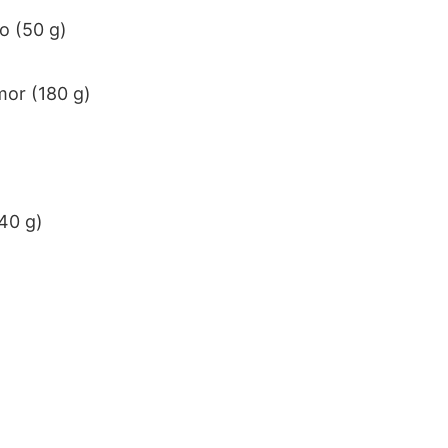
o (50 g)
mor (180 g)
40 g)