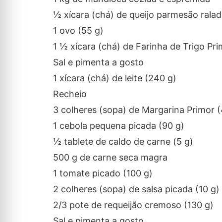
½ xícara (chá) de queijo parmesão ralad
1 ovo (55 g)
1 ½ xícara (chá) de Farinha de Trigo Pri
Sal e pimenta a gosto
1 xícara (chá) de leite (240 g)
Recheio
3 colheres (sopa) de Margarina Primor (
1 cebola pequena picada (90 g)
½ tablete de caldo de carne (5 g)
500 g de carne seca magra
1 tomate picado (100 g)
2 colheres (sopa) de salsa picada (10 g)
2/3 pote de requeijão cremoso (130 g)
Sal e pimenta a gosto