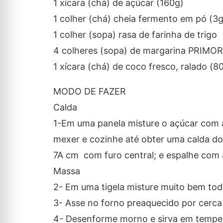
1 xícara (chá) de açúcar (160g)
1 colher (chá) cheia fermento em pó (3g
1 colher (sopa) rasa de farinha de trigo
4 colheres (sopa) de margarina PRIMOR 
1 xícara (chá) de coco fresco, ralado (8
MODO DE FAZER
Calda
1-Em uma panela misture o açúcar com a
mexer e cozinhe até obter uma calda d
7A cm com furo central; e espalhe com 
Massa
2- Em uma tigela misture muito bem tod
3- Asse no forno preaquecido por cerca 
4- Desenforme morno e sirva em tempe