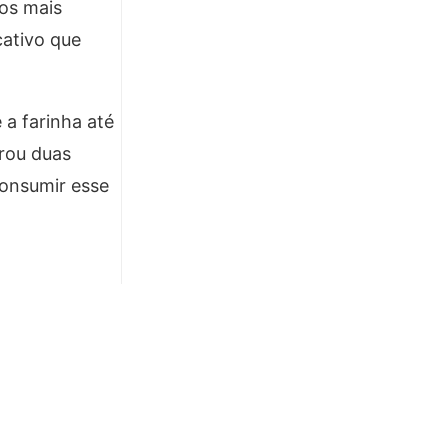
os mais
cativo que
a farinha até
arou duas
consumir esse