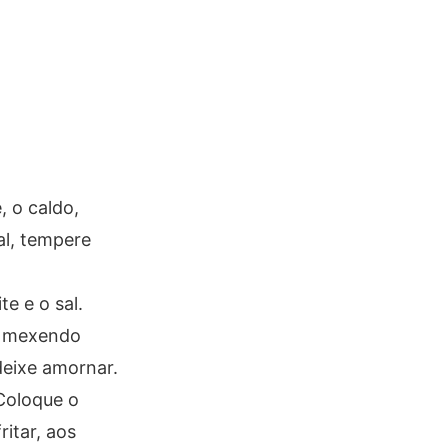
 o caldo,
al, tempere
e e o sal.
e, mexendo
deixe amornar.
Coloque o
ritar, aos