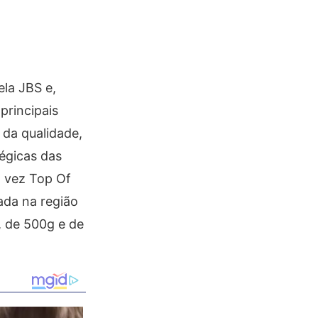
ela JBS e,
principais
 da qualidade,
tégicas das
ª vez Top Of
ada na região
, de 500g e de